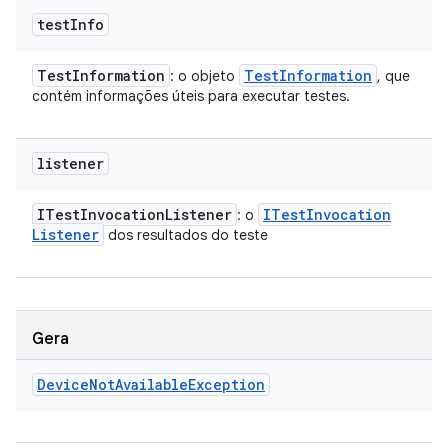
test
Info
Test
Information
Test
Information
: o objeto
, que
contém informações úteis para executar testes.
listener
ITest
Invocation
Listener
ITest
Invocation
: o
Listener
dos resultados do teste
Gera
Device
Not
Available
Exception