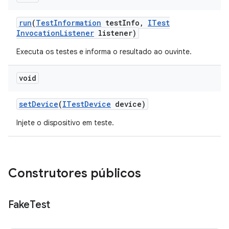
run
(
Test
Information
test
Info
,
ITest
Invocation
Listener
listener)
Executa os testes e informa o resultado ao ouvinte.
void
set
Device
(
ITest
Device
device)
Injete o dispositivo em teste.
Construtores públicos
Fake
Test