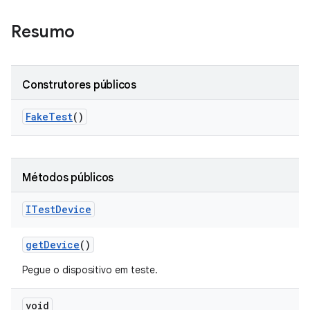
Resumo
Construtores públicos
Fake
Test
()
Métodos públicos
ITest
Device
get
Device
()
Pegue o dispositivo em teste.
void