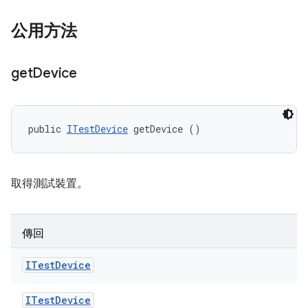
公用方法
get
Device
public 
ITestDevice
 getDevice ()
取得測試裝置。
傳回
ITest
Device
ITest
Device