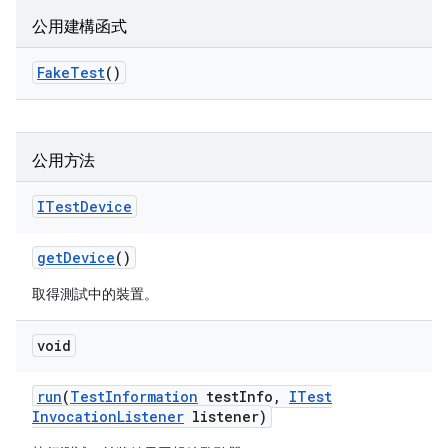
公用建構函式
Fake
Test
()
公用方法
ITest
Device
get
Device
()
取得測試中的裝置。
void
run
(
Test
Information
test
Info
,
ITest
Invocation
Listener
listener)