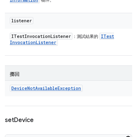
物件。
listener
ITest
Invocation
Listener
ITest
：測試結果的
Invocation
Listener
擲回
Device
Not
Available
Exception
set
Device