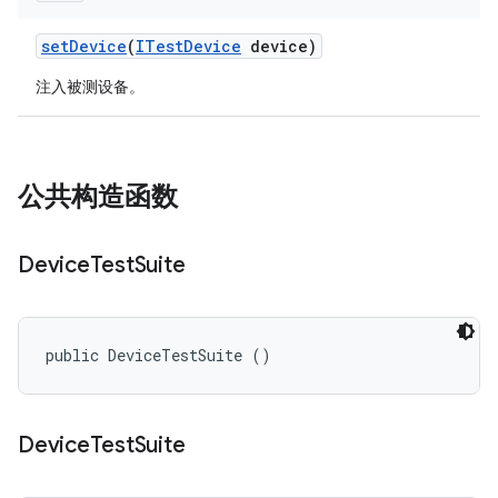
set
Device
(
ITest
Device
device)
注入被测设备。
公共构造函数
Device
Test
Suite
public DeviceTestSuite ()
Device
Test
Suite