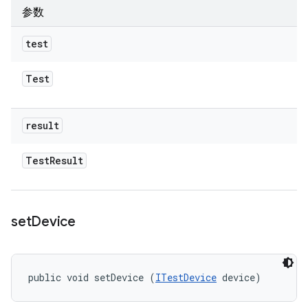
参数
test
Test
result
Test
Result
set
Device
public void setDevice (
ITestDevice
 device)