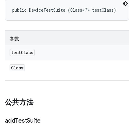
public DeviceTestSuite (Class<?> testClass)
参数
test
Class
Class
公共方法
add
Test
Suite