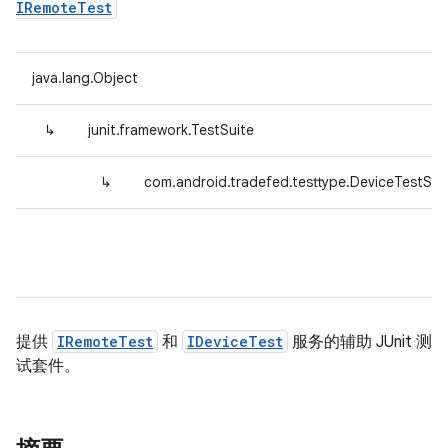
IRemoteTest
java.lang.Object
↳
junit.framework.TestSuite
↳
com.android.tradefed.testtype.DeviceTestSui
提供
IRemoteTest
和
IDeviceTest
服务的辅助 JUnit 测
试套件。