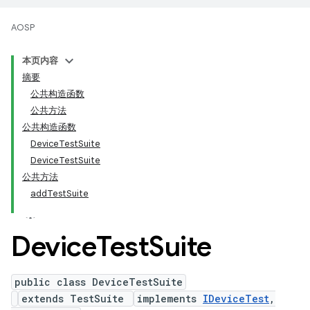
AOSP
本页内容
摘要
公共构造函数
公共方法
公共构造函数
DeviceTestSuite
DeviceTestSuite
公共方法
addTestSuite
Device
Test
Suite
public class DeviceTestSuite
extends TestSuite
implements
IDeviceTest
,