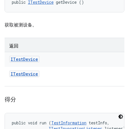
public 
ITestDevice
 getDevice ()
获取被测设备。
返回
ITest
Device
ITest
Device
得分
public void run (
TestInformation
 testInfo, 

ITestInvocationListener
 listener)