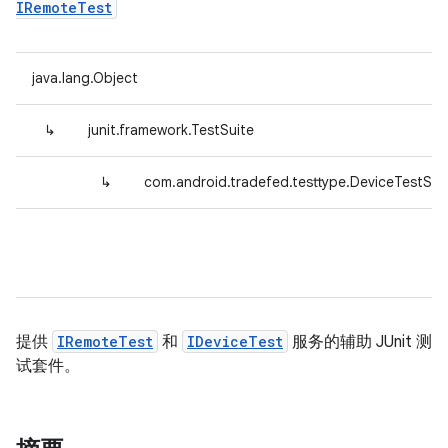
IRemoteTest
java.lang.Object
↳
junit.framework.TestSuite
↳
com.android.tradefed.testtype.DeviceTestSui
提供
IRemoteTest
和
IDeviceTest
服务的辅助 JUnit 测
试套件。