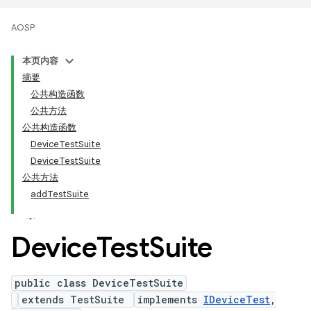
AOSP
本页内容
摘要
公共构造函数
公共方法
公共构造函数
DeviceTestSuite
DeviceTestSuite
公共方法
addTestSuite
Device
Test
Suite
public class DeviceTestSuite
extends TestSuite
implements
IDeviceTest
,