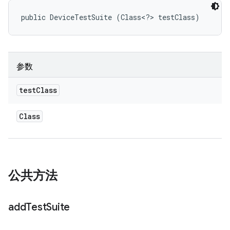
public DeviceTestSuite (Class<?> testClass)
参数
test
Class
Class
公共方法
add
Test
Suite