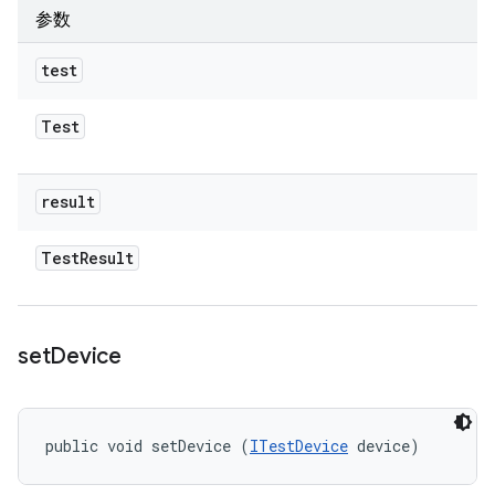
参数
test
Test
result
Test
Result
set
Device
public void setDevice (
ITestDevice
 device)