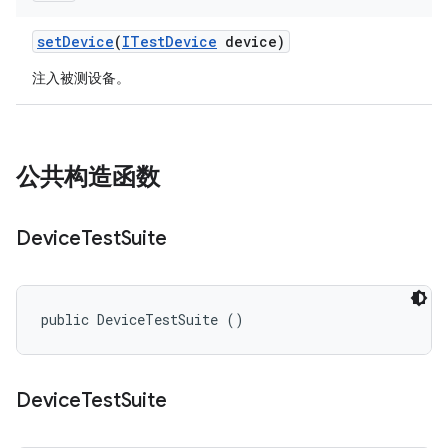
set
Device
(
ITest
Device
device)
注入被测设备。
公共构造函数
Device
Test
Suite
public DeviceTestSuite ()
Device
Test
Suite