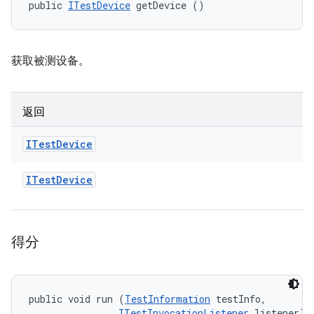
public 
ITestDevice
 getDevice ()
获取被测设备。
返回
ITest
Device
ITest
Device
得分
public void run (
TestInformation
 testInfo, 

ITestInvocationListener
 listener)