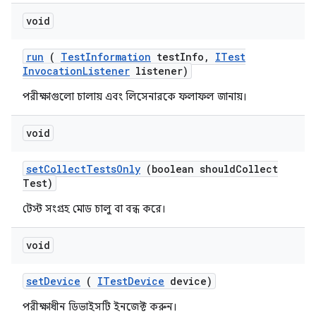
void
run
(
Test
Information
test
Info
,
ITest
Invocation
Listener
listener)
পরীক্ষাগুলো চালায় এবং লিসেনারকে ফলাফল জানায়।
void
set
Collect
Tests
Only
(boolean should
Collect
Test)
টেস্ট সংগ্রহ মোড চালু বা বন্ধ করে।
void
set
Device
(
ITest
Device
device)
পরীক্ষাধীন ডিভাইসটি ইনজেক্ট করুন।