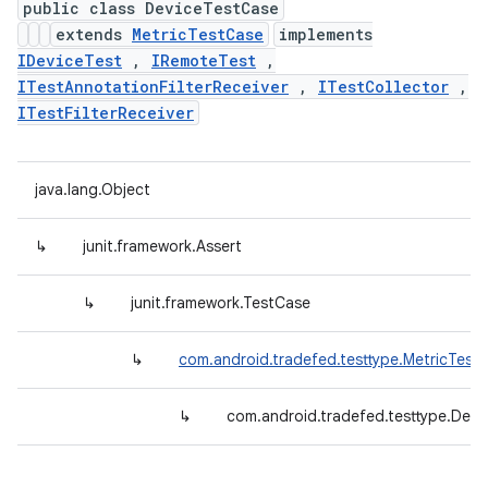
public class DeviceTestCase
extends
MetricTestCase
implements
IDeviceTest
,
IRemoteTest
,
ITestAnnotationFilterReceiver
,
ITestCollector
,
ITestFilterReceiver
java.lang.Object
↳
junit.framework.Assert
↳
junit.framework.TestCase
↳
com.android.tradefed.testtype.MetricTest
↳
com.android.tradefed.testtype.Dev