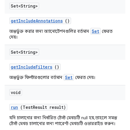
Set<String>
get
Include
Annotations
()
Set
অন্তর্ভুক্ত করার জন্য অ্যানোটেশনগুলির বর্তমান
ফেরত
দেয়।
Set<String>
get
Include
Filters
()
Set
অন্তর্ভুক্ত ফিল্টারগুলোর বর্তমান
ফেরত দেয়।
void
run
(Test
Result result)
যদি চালানোর জন্য নির্ধারিত টেস্ট মেথডটি null হয়, তাহলে সমস্ত
টেস্ট মেথড চালানোর জন্য প্যারেন্ট মেথডটি ওভাররাইড করুন।