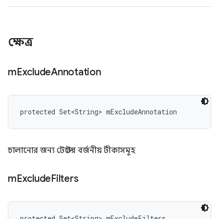
ক্ষেত্র
m
Exclude
Annotation
protected Set<String> mExcludeAnnotation
চালানোর জন্য টেস্টের বর্জনীয় টীকাসমূহ
m
Exclude
Filters
protected Set<String> mExcludeFilters