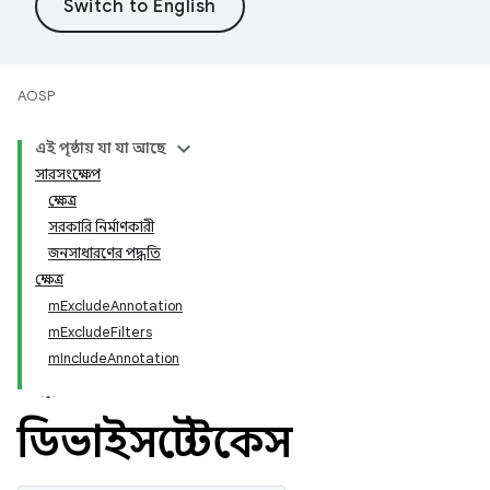
AOSP
এই পৃষ্ঠায় যা যা আছে
সারসংক্ষেপ
ক্ষেত্র
সরকারি নির্মাণকারী
জনসাধারণের পদ্ধতি
ক্ষেত্র
mExcludeAnnotation
mExcludeFilters
mIncludeAnnotation
ডিভাইসটেস্টকেস