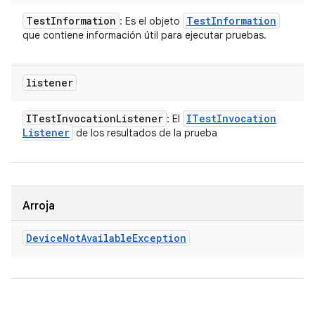
Test
Information
Test
Information
: Es el objeto
que contiene información útil para ejecutar pruebas.
listener
ITest
Invocation
Listener
ITest
Invocation
: El
Listener
de los resultados de la prueba
Arroja
Device
Not
Available
Exception