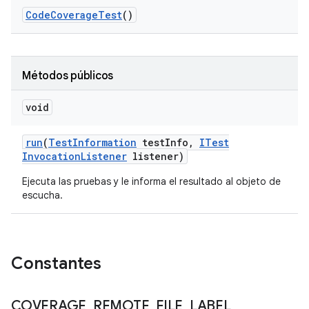
Code
Coverage
Test
()
Métodos públicos
void
run
(
Test
Information
test
Info
,
ITest
Invocation
Listener
listener)
Ejecuta las pruebas y le informa el resultado al objeto de
escucha.
Constantes
COVERAGE
_
REMOTE
_
FILE
_
LABEL