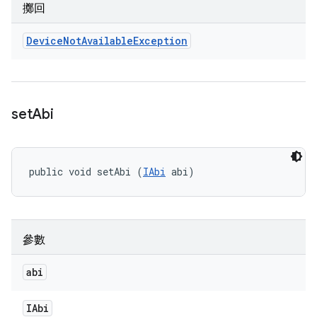
擲回
Device
Not
Available
Exception
set
Abi
public void setAbi (
IAbi
 abi)
參數
abi
IAbi