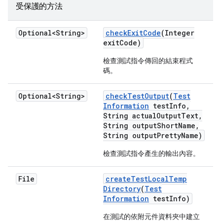
受保護的方法
Optional<String>
check
Exit
Code
(Integer
exit
Code)
檢查測試指令傳回的結束程式
碼。
Optional<String>
check
Test
Output
(
Test
Information
test
Info
,
String actual
Output
Text
,
String output
Short
Name
,
String output
Pretty
Name)
檢查測試指令產生的輸出內容。
File
create
Test
Local
Temp
Directory
(
Test
Information
test
Info)
在測試的依附元件資料夾中建立