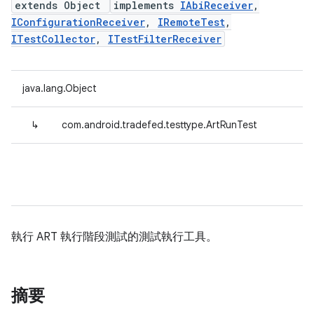
extends Object
implements
IAbiReceiver
,
IConfigurationReceiver
,
IRemoteTest
,
ITestCollector
,
ITestFilterReceiver
java.lang.Object
↳
com.android.tradefed.testtype.ArtRunTest
執行 ART 執行階段測試的測試執行工具。
摘要