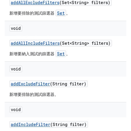
add
All
Exclude
Filters
(Set<String> filters)
Set
新增要排除的測試篩選器
。
void
add
All
Include
Filters
(Set<String> filters)
Set
新增要納入測試的篩選器
。
void
add
Exclude
Filter
(String filter)
新增要排除的測試篩選器。
void
add
Include
Filter
(String filter)