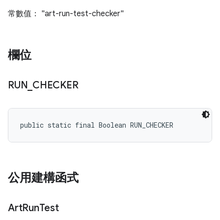
常數值： "art-run-test-checker"
欄位
RUN
_
CHECKER
public static final Boolean RUN_CHECKER
公用建構函式
Art
Run
Test