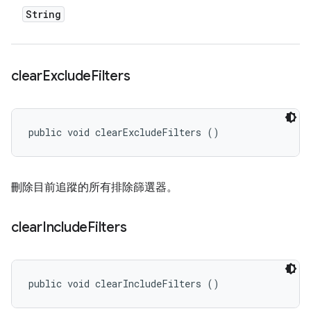
String
clear
Exclude
Filters
public void clearExcludeFilters ()
刪除目前追蹤的所有排除篩選器。
clear
Include
Filters
public void clearIncludeFilters ()