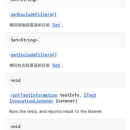
get
Exclude
Filters
()
Set
傳回排除篩選器的目前
。
Set<String>
get
Include
Filters
()
Set
傳回包含篩選器的目前
。
void
run
(
Test
Information
test
Info
,
ITest
Invocation
Listener
listener)
Runs the tests, and reports result to the listener.
void