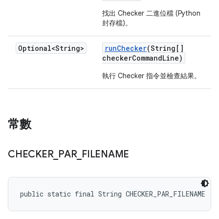
找出 Checker 二進位檔 (Python
封存檔)。
Optional<String>
run
Checker
(String[]
checker
Command
Line)
執行 Checker 指令並檢查結果。
常數
CHECKER
_
PAR
_
FILENAME
public static final String CHECKER_PAR_FILENAME