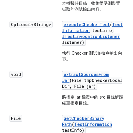
本機暫時目錄，收集從受測裝置
擷取的測試輸出內容。
Optional<String>
execute
Checker
Test
(
Test
Information
test
Info
,
ITest
Invocation
Listener
listener)
執行 Checker 測試並檢查輸出內
容。
void
extract
Sources
From
Jar
(File tmp
Checker
Local
Dir
,
File jar)
將指定 jar 檔案中的 src 目錄解壓
縮至指定目錄。
File
get
Checker
Binary
Path
(
Test
Information
test
Info)