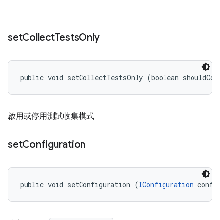
set
Collect
Tests
Only
public void setCollectTestsOnly (boolean shouldCol
啟用或停用測試收集模式
set
Configuration
public void setConfiguration (
IConfiguration
 confi