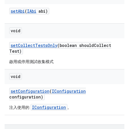
set
Abi
(
IAbi
abi)
void
set
Collect
Tests
Only
(boolean should
Collect
Test)
啟用或停用測試收集模式
void
set
Configuration
(
IConfiguration
configuration)
IConfiguration
注入使用的
。