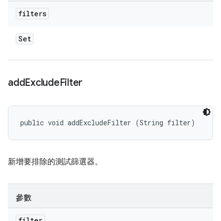
filters
Set
add
Exclude
Filter
public void addExcludeFilter (String filter)
新增要排除的測試篩選器。
參數
filter