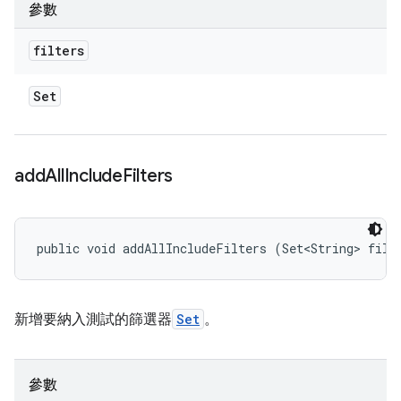
參數
filters
Set
add
All
Include
Filters
public void addAllIncludeFilters (Set<String> filt
新增要納入測試的篩選器
Set
。
參數