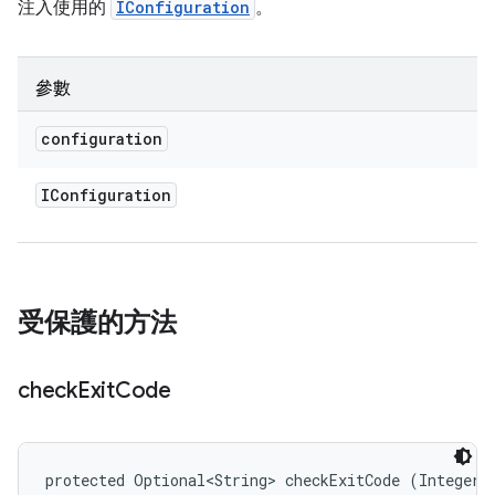
注入使用的
IConfiguration
。
參數
configuration
IConfiguration
受保護的方法
check
Exit
Code
protected Optional<String> checkExitCode (Integer 