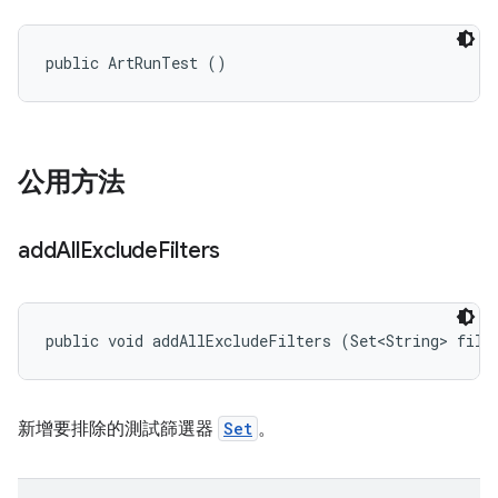
public ArtRunTest ()
公用方法
add
All
Exclude
Filters
public void addAllExcludeFilters (Set<String> filt
新增要排除的測試篩選器
Set
。