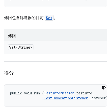
傳回包含篩選器的目前
Set
。
傳回
Set<String>
得分
public void run (
TestInformation
 testInfo, 

ITestInvocationListener
 listener)