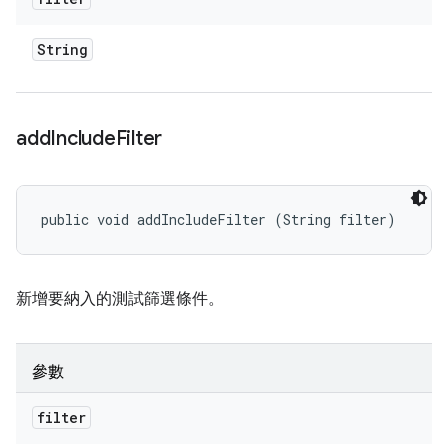
String
add
Include
Filter
public void addIncludeFilter (String filter)
新增要納入的測試篩選條件。
參數
filter