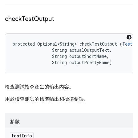
check
Test
Output
protected Optional<String> checkTestOutput (
TestIn
                String actualOutputText, 

                String outputShortName, 

                String outputPrettyName)
檢查測試指令產生的輸出內容。
用於檢查測試的標準輸出和標準錯誤。
參數
test
Info