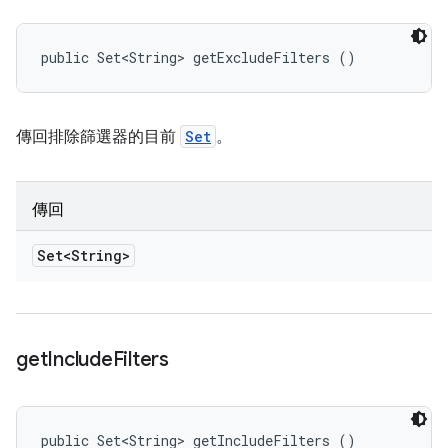
public Set<String> getExcludeFilters ()
傳回排除篩選器的目前
Set
。
傳回
Set<String>
get
Include
Filters
public Set<String> getIncludeFilters ()