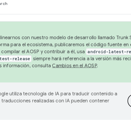
arch
alinearnos con nuestro modelo de desarrollo llamado Trunk S
forma para el ecosistema, publicaremos el código fuente en
 compilar el AOSP y contribuir a él, usa
android-latest-r
test-release
siempre hará referencia a la versión más reci
 información, consulta
Cambios en el AOSP
.
gle utiliza tecnología de IA para traducir contenido a
as traducciones realizadas con IA pueden contener