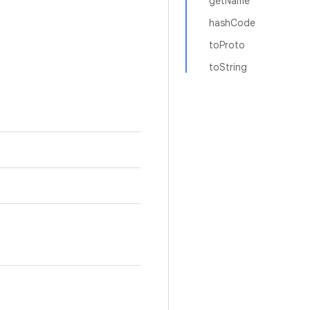
getName
hashCode
toProto
toString