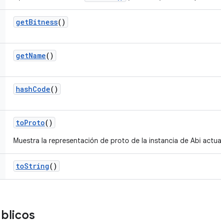
get
Bitness
()
get
Name
()
hash
Code
()
to
Proto
()
Muestra la representación de proto de la instancia de Abi actua
to
String
()
blicos