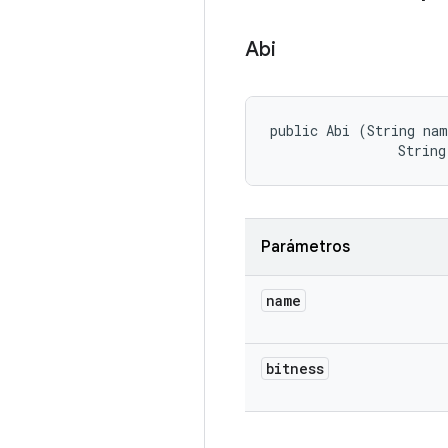
Abi
public Abi (String nam
                String
Parámetros
name
bitness