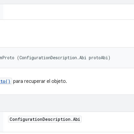
mProto (ConfigurationDescription.Abi protoAbi)
oto()
para recuperar el objeto.
Configuration
Description
.
Abi