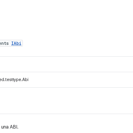
ents
IAbi
d.testtype.Abi
 una ABI.