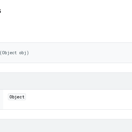
s
 (Object obj)
Object