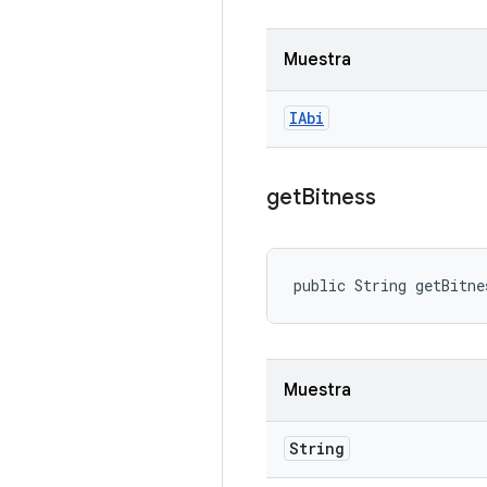
Muestra
IAbi
get
Bitness
public String getBitne
Muestra
String