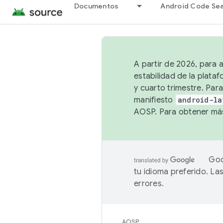
Documentos
Android Code Se
A partir de 2026, para 
estabilidad de la plata
y cuarto trimestre. Para
manifiesto
android-la
AOSP. Para obtener más
Goo
tu idioma preferido. L
errores.
AOSP