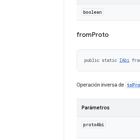
boolean
from
Proto
public static 
IAbi
 fro
Operación inversa de
toPr
Parámetros
proto
Abi