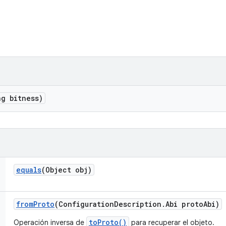
g bitness)
equals
(Object obj)
from
Proto
(Configuration
Description
.
Abi proto
Abi)
toProto()
Operación inversa de
para recuperar el objeto.