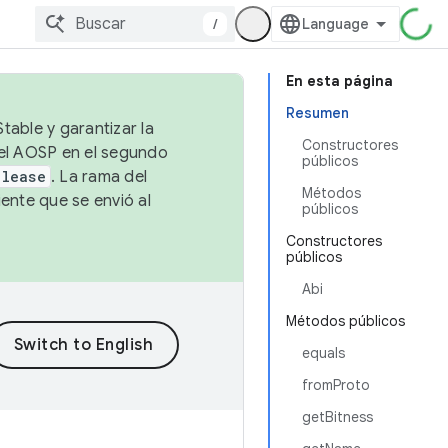
/
En esta página
Resumen
table y garantizar la
Constructores
 el AOSP en el segundo
públicos
elease
. La rama del
Métodos
ente que se envió al
públicos
Constructores
públicos
Abi
Métodos públicos
equals
fromProto
getBitness