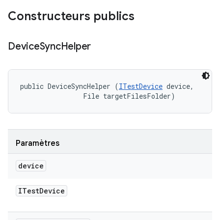
Constructeurs publics
Device
Sync
Helper
public DeviceSyncHelper (
ITestDevice
 device, 

                File targetFilesFolder)
Paramètres
device
ITest
Device