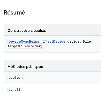
Résumé
Constructeurs publics
Device
Sync
Helper
(
ITest
Device
device
,
File
target
Files
Folder)
Méthodes publiques
boolean
sync
()