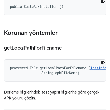
public SuiteApkInstaller ()
Korunan yöntemler
get
Local
Path
For
Filename
protected File getLocalPathForFilename (
TestInfor
                String apkFileName)
Derleme bilgilerindeki test yapısı bilgilerine göre gerçek
APK yolunu çözün.