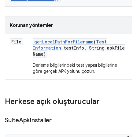
Korunan yöntemler
File
get
Local
Path
For
Filename
(
Test
Information
test
Info
,
String apk
File
Name)
Derleme bilgilerindeki test yapısı bilgilerine
göre gerçek APK yolunu çözün.
Herkese açık oluşturucular
Suite
Apk
Installer