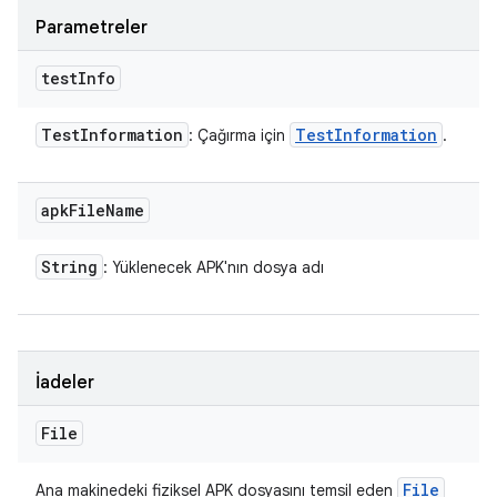
Parametreler
test
Info
Test
Information
Test
Information
: Çağırma için
.
apk
File
Name
String
: Yüklenecek APK'nın dosya adı
İadeler
File
File
Ana makinedeki fiziksel APK dosyasını temsil eden