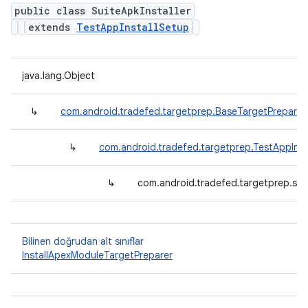
public class SuiteApkInstaller
extends
TestAppInstallSetup
java.lang.Object
↳
com.android.tradefed.targetprep.BaseTargetPreparer
↳
com.android.tradefed.targetprep.TestAppInst
↳
com.android.tradefed.targetprep.suit
Bilinen doğrudan alt sınıflar
InstallApexModuleTargetPreparer