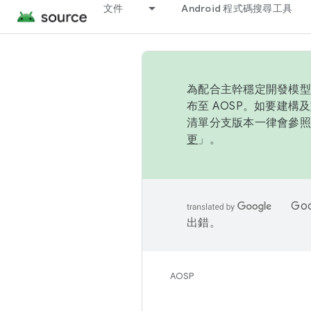
文件
Android 程式碼搜尋工具
為配合主幹穩定開發模型，
布至 AOSP。如要建構及
清單分支版本一律會參照推
更
」。
Go
出錯。
AOSP