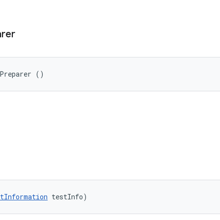
rer
tPreparer ()
tInformation
 testInfo)