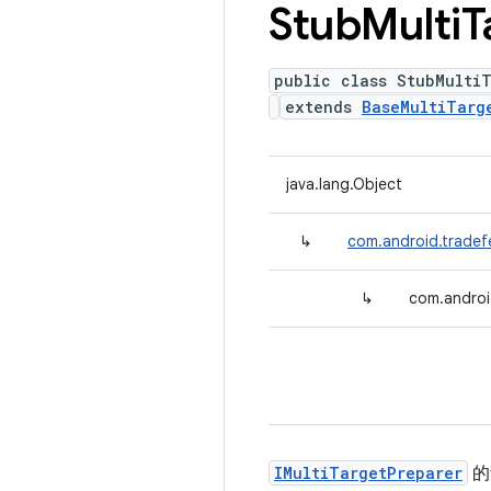
Stub
Multi
T
public class StubMulti
extends
BaseMultiTarg
java.lang.Object
↳
com.android.tradef
↳
com.androi
IMultiTargetPreparer
的