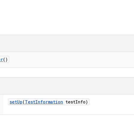
er
()
set
Up
(
Test
Information
test
Info)