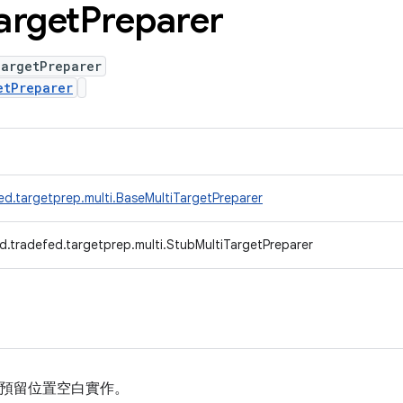
arget
Preparer
TargetPreparer
etPreparer
ed.targetprep.multi.BaseMultiTargetPreparer
d.tradefed.targetprep.multi.StubMultiTargetPreparer
預留位置空白實作。