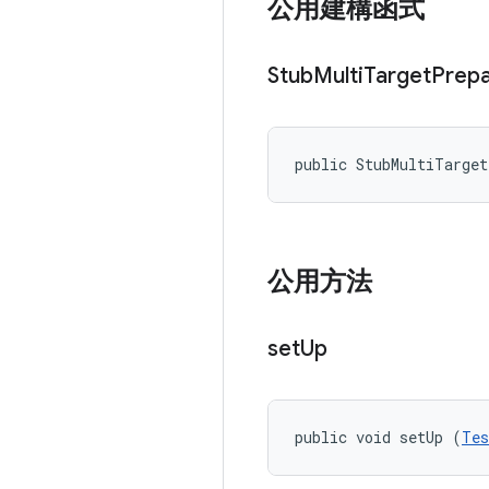
公用建構函式
Stub
Multi
Target
Prepa
public StubMultiTarge
公用方法
set
Up
public void setUp (
Tes