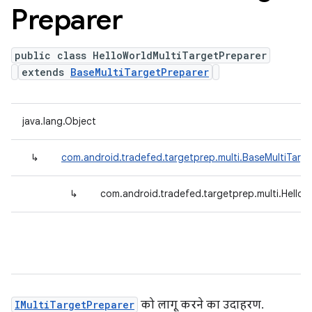
Preparer
public class HelloWorldMultiTargetPreparer
extends
BaseMultiTargetPreparer
java.lang.Object
↳
com.android.tradefed.targetprep.multi.BaseMultiTarg
↳
com.android.tradefed.targetprep.multi.HelloW
IMultiTargetPreparer
को लागू करने का उदाहरण.