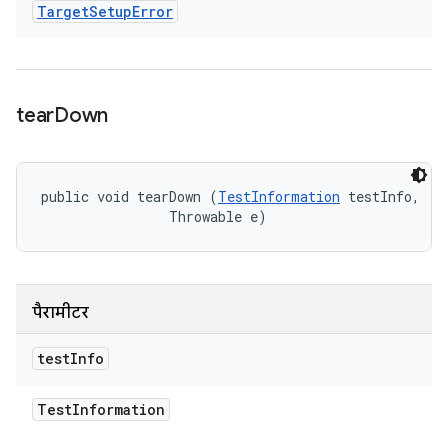
Target
Setup
Error
tear
Down
public void tearDown (
TestInformation
 testInfo, 

                Throwable e)
पैरामीटर
test
Info
Test
Information