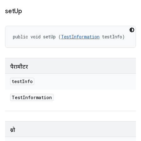
set
Up
public void setUp (
TestInformation
 testInfo)
पैरामीटर
test
Info
Test
Information
थ्रो