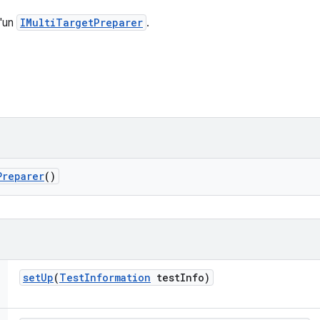
'un
IMultiTargetPreparer
.
Preparer
()
set
Up
(
Test
Information
test
Info)