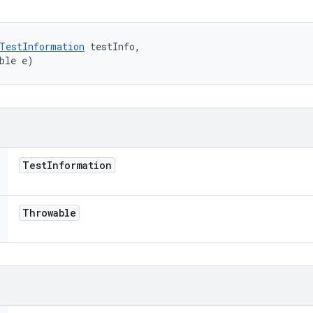
TestInformation
 testInfo, 

ble e)
Test
Information
Throwable