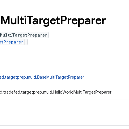
d
Multi
Target
Preparer
dMultiTargetPreparer
etPreparer
ed.targetprep.multi.BaseMultiTargetPreparer
d.tradefed.targetprep.multi.HelloWorldMultiTargetPreparer