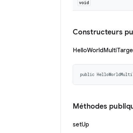
void
Constructeurs pu
Hello
World
Multi
Targe
public HelloWorldMult
Méthodes publiq
set
Up