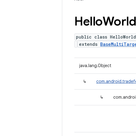
Hello
Worl
public class HelloWorl
extends
BaseMultiTarg
java.lang.Object
↳
com.android.tradef
↳
com.androi