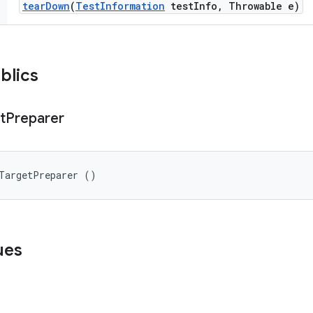
tear
Down
(
Test
Information
test
Info
,
Throwable e)
blics
t
Preparer
iTargetPreparer ()
ues