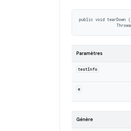
public void tearDown (
                Throwa
Paramètres
test
Info
e
Génère