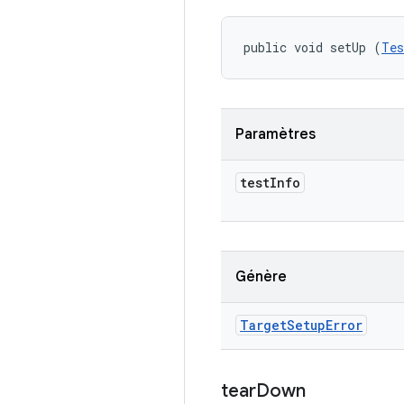
public void setUp (
Tes
Paramètres
test
Info
Génère
Target
Setup
Error
tear
Down