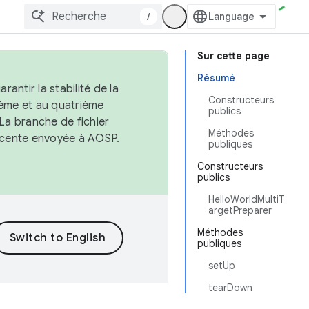
/
Sur cette page
Résumé
antir la stabilité de la
Constructeurs
ème et au quatrième
publics
 La branche de fichier
Méthodes
récente envoyée à AOSP.
publiques
Constructeurs
publics
HelloWorldMultiT
argetPreparer
Méthodes
publiques
setUp
tearDown