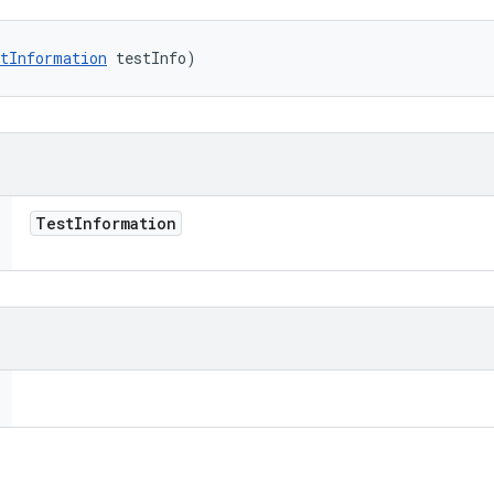
tInformation
 testInfo)
Test
Information