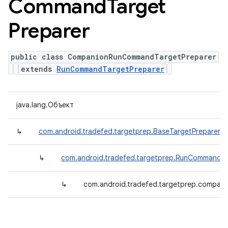
Command
Target
Preparer
public class CompanionRunCommandTargetPreparer
extends
RunCommandTargetPreparer
java.lang.Объект
↳
com.android.tradefed.targetprep.BaseTargetPreparer
↳
com.android.tradefed.targetprep.RunCommandTa
↳
com.android.tradefed.targetprep.compa