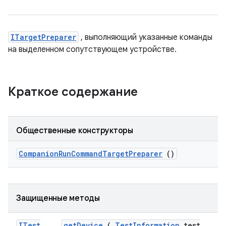
ITargetPreparer
, выполняющий указанные команды
на выделенном сопутствующем устройстве.
Краткое содержание
Общественные конструкторы
Companion
Run
Command
Target
Preparer
()
Защищенные методы
ITest
get
Device
(
Test
Information
test