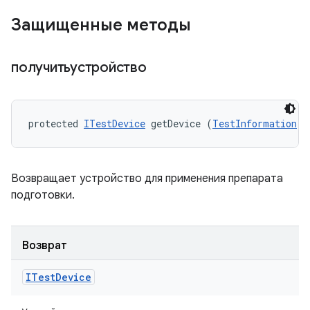
Защищенные методы
получитьустройство
protected 
ITestDevice
 getDevice (
TestInformation
 t
Возвращает устройство для применения препарата
подготовки.
Возврат
ITest
Device