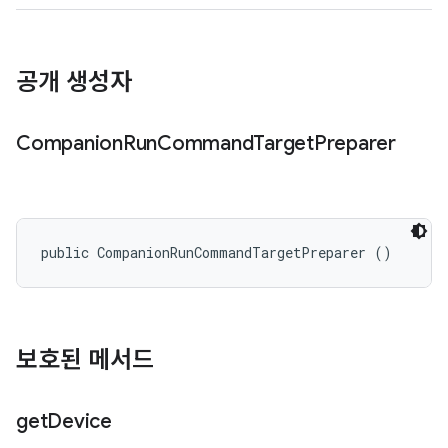
공개 생성자
Companion
Run
Command
Target
Preparer
public CompanionRunCommandTargetPreparer ()
보호된 메서드
get
Device