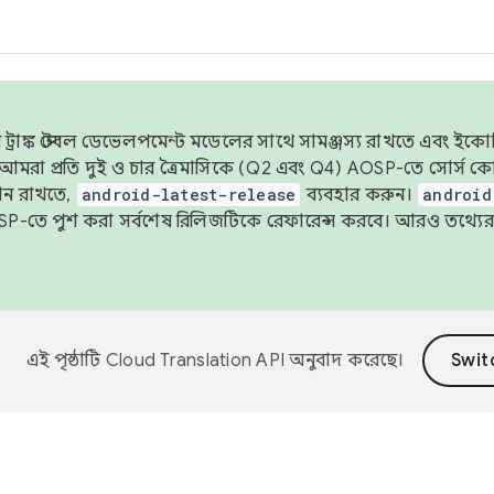
াঙ্ক স্টেবল ডেভেলপমেন্ট মডেলের সাথে সামঞ্জস্য রাখতে এবং ইকোসিস্ট
ে, আমরা প্রতি দুই ও চার ত্রৈমাসিকে (Q2 এবং Q4) AOSP-তে সোর্স
ান রাখতে,
android-latest-release
ব্যবহার করুন।
android
বদা AOSP-তে পুশ করা সর্বশেষ রিলিজটিকে রেফারেন্স করবে। আরও তথ্যের
এই পৃষ্ঠাটি
Cloud Translation API
অনুবাদ করেছে।