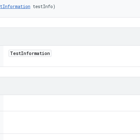
tInformation
 testInfo)
Test
Information