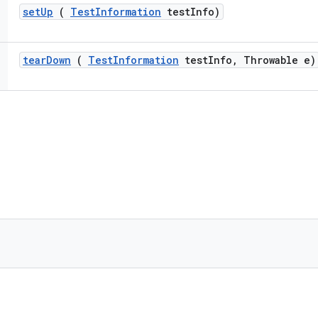
set
Up
(
Test
Information
test
Info)
tear
Down
(
Test
Information
test
Info
,
Throwable e)
)