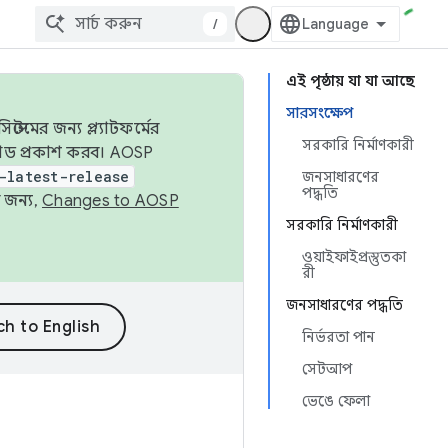
/
এই পৃষ্ঠায় যা যা আছে
সারসংক্ষেপ
েমের জন্য প্ল্যাটফর্মের
সরকারি নির্মাণকারী
 কোড প্রকাশ করব। AOSP
-latest-release
জনসাধারণের
পদ্ধতি
 জন্য,
Changes to AOSP
সরকারি নির্মাণকারী
ওয়াইফাইপ্রস্তুতকা
রী
জনসাধারণের পদ্ধতি
নির্ভরতা পান
সেটআপ
ভেঙে ফেলা