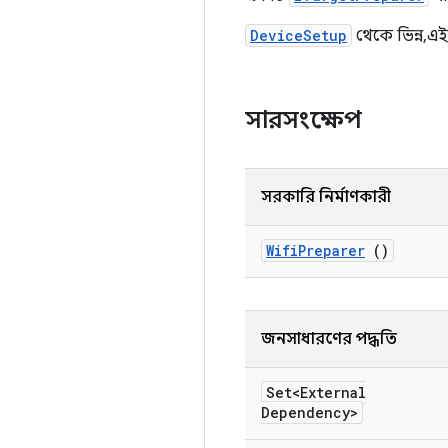
DeviceSetup
থেকে ভিন্ন, এ
সারসংক্ষেপ
সরকারি নির্মাণকারী
Wifi
Preparer
()
জনসাধারণের পদ্ধতি
Set<External
Dependency>