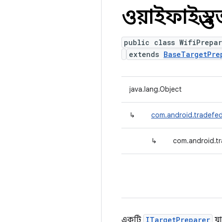
ওয়াইফাইপ্রস্
public class WifiPrepar
extends
BaseTargetPre
java.lang.Object
↳
com.android.tradefed
↳
com.android.tr
একটি
ITargetPreparer
যা