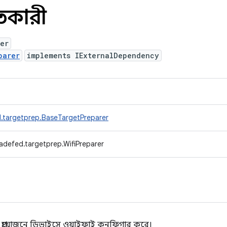
তুতকারী
er
parer
implements IExternalDependency
.targetprep.BaseTargetPreparer
adefed.targetprep.WifiPreparer
 প্রয়োজনে ডিভাইসে ওয়াইফাই কনফিগার করে।