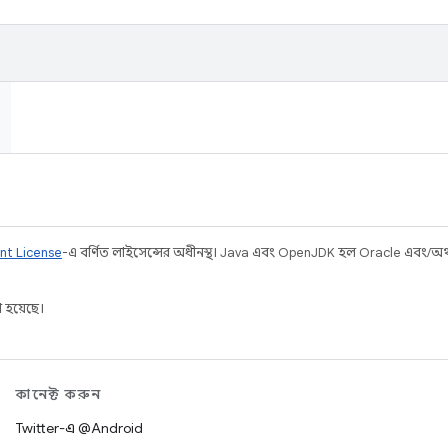
nt License
-এ বর্ণিত লাইসেন্সের অধীনস্থ। Java এবং OpenJDK হল Oracle এবং/অথবা 
 হয়েছে।
কানেক্ট করুন
Twitter-এ @Android