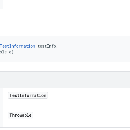
TestInformation
 testInfo, 

ble e)
Test
Information
Throwable