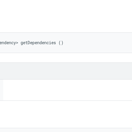
ি
endency> getDependencies ()