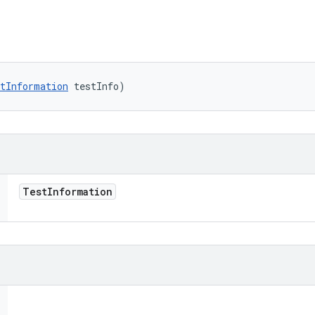
tInformation
 testInfo)
Test
Information