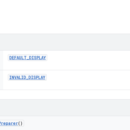
DEFAULT
_
DISPLAY
INVALID
_
DISPLAY
Preparer
()