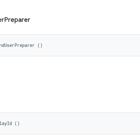
er
Preparer
ndUserPreparer ()
layId ()