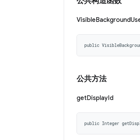
公共构造函数
Visible
Background
Us
public VisibleBackgrou
公共方法
get
Display
Id
public Integer getDisp