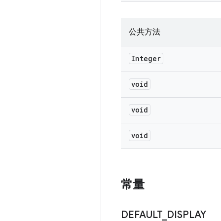
公共方法
Integer
void
void
void
常量
DEFAULT
_
DISPLAY