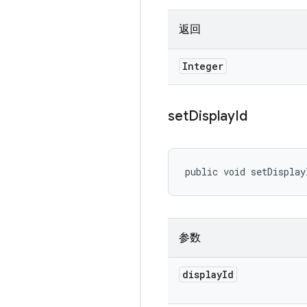
返回
Integer
set
Display
Id
public void setDisplay
参数
display
Id