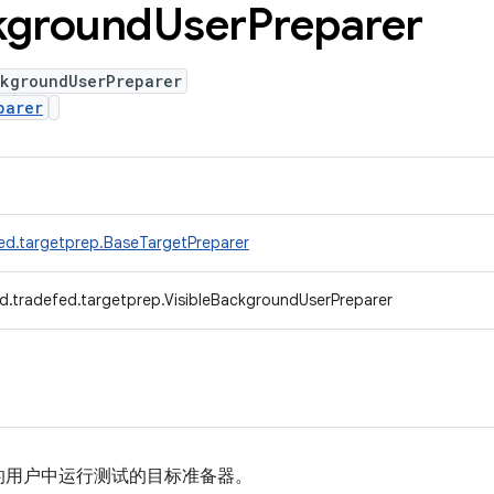
kground
User
Preparer
ckgroundUserPreparer
parer
ed.targetprep.BaseTargetPreparer
d.tradefed.targetprep.VisibleBackgroundUserPreparer
的用户中运行测试的目标准备器。