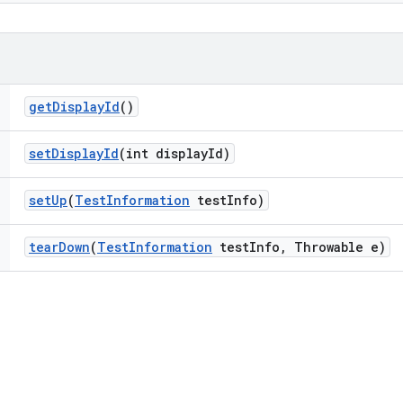
get
Display
Id
()
set
Display
Id
(int display
Id)
set
Up
(
Test
Information
test
Info)
tear
Down
(
Test
Information
test
Info
,
Throwable e)