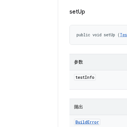
set
Up
public void setUp (
Tes
参数
test
Info
抛出
Build
Error