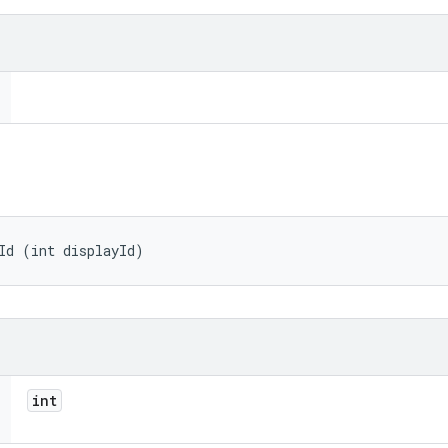
Id (int displayId)
int