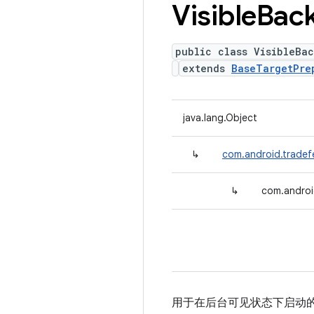
Visible
Bac
public class VisibleBa
extends
BaseTargetPre
java.lang.Object
↳
com.android.tradef
↳
com.androi
用于在后台可见状态下启动