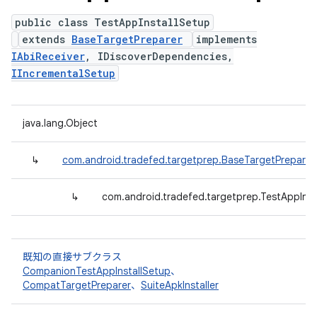
public class TestAppInstallSetup
extends
BaseTargetPreparer
implements
IAbiReceiver
, IDiscoverDependencies,
IIncrementalSetup
java.lang.Object
↳
com.android.tradefed.targetprep.BaseTargetPreparer
↳
com.android.tradefed.targetprep.TestAppInst
既知の直接サブクラス
CompanionTestAppInstallSetup
、
CompatTargetPreparer
、
SuiteApkInstaller