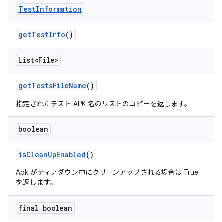
Test
Information
get
Test
Info
()
List<File>
get
Tests
File
Name
()
指定されたテスト APK 名のリストのコピーを返します。
boolean
is
Clean
Up
Enabled
()
Apk がティアダウン中にクリーンアップされる場合は True
を返します。
final boolean