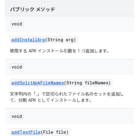
パブリック メソッド
void
add
Install
Arg
(String arg)
使用する APK インストール引数を 1 つ追加します。
void
add
Split
Apk
File
Names
(String file
Names)
文字列内の「,」で区切られたファイル名のセットを追加し
て、分割 APK としてインストールします。
void
add
Test
File
(File file)