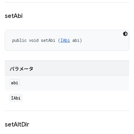
set
Abi
public void setAbi (
IAbi
 abi)
パラメータ
abi
IAbi
set
Alt
Dir