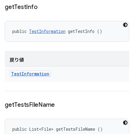
get
Test
Info
public 
TestInformation
 getTestInfo ()
戻り値
Test
Information
get
Tests
File
Name
public List<File> getTestsFileName ()