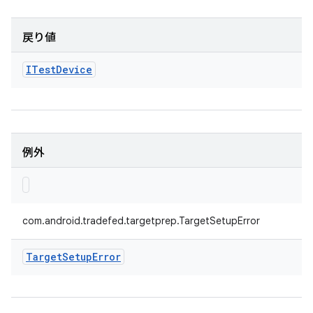
戻り値
ITest
Device
例外
com.android.tradefed.targetprep.TargetSetupError
Target
Setup
Error