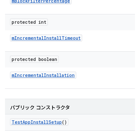
m
Block
Filter
Percentage
protected int
m
Incremental
Install
Timeout
protected boolean
m
Incremental
Installation
パブリック コンストラクタ
Test
App
Install
Setup
()