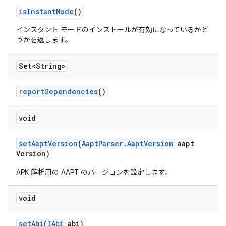
is
Instant
Mode
()
インスタント モードのインストールが有効になっているかど
うかを返します。
Set<String>
report
Dependencies
()
void
set
Aapt
Version
(
Aapt
Parser
.
Aapt
Version
aapt
Version)
APK 解析用の AAPT のバージョンを設定します。
void
set
Abi
(
IAbi
abi)