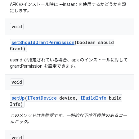
APK のインストール時に --instant を使用するかどうかを設
定します。
void
set
Should
Grant
Permission
(boolean should
Grant)
userId が指定されている場合、apk のインストールに対して
grantPermission を設定できます。
void
set
Up
(
ITest
Device
device
,
IBuild
Info
build
Info)
このメソッドは非推奨です。一時的な下位互換性のあるコー
ルバック。
void