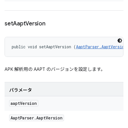
set
Aapt
Version
public void setAaptVersion (
AaptParser.AaptVersion
APK 解析用の AAPT のバージョンを設定します。
パラメータ
aapt
Version
Aapt
Parser
.
Aapt
Version