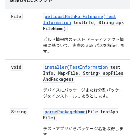
保護されたメソッド
File
get
Local
Path
For
Filename
(
Test
Information
test
Info
,
String apk
File
Name)
ビルド情報内のテスト アーティファクト情
報に基づいて、実際の apk パスを解決しま
す。
void
installer
(
Test
Information
test
Info
,
Map<File
,
String> app
Files
And
Packages)
デバイスにパッケージまたは分割パッケー
ジをインストールしようとします。
String
parse
Package
Name
(File test
App
File)
テストアプリからパッケージ名を取得しま
す。