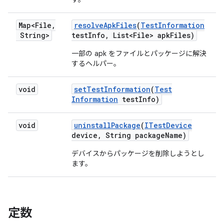
Map<File
,
resolve
Apk
Files
(
Test
Information
String>
test
Info
,
List<File> apk
Files)
一部の apk をファイルとパッケージに解決
するヘルパー。
void
set
Test
Information
(
Test
Information
test
Info)
void
uninstall
Package
(
ITest
Device
device
,
String package
Name)
デバイスからパッケージを削除しようとし
ます。
定数