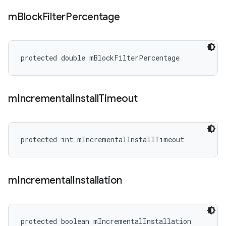
m
Block
Filter
Percentage
protected double mBlockFilterPercentage
m
Incremental
Install
Timeout
protected int mIncrementalInstallTimeout
m
Incremental
Installation
protected boolean mIncrementalInstallation