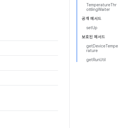
TemperatureThr
ottlingWaiter
공개 메서드
setUp
보호된 메서드
getDeviceTempe
rature
getRunUtil