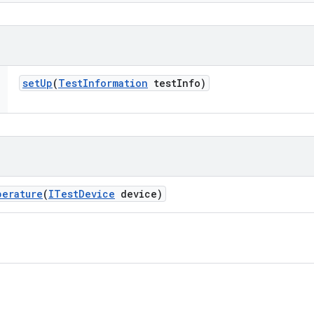
set
Up
(
Test
Information
test
Info)
perature
(
ITest
Device
device)