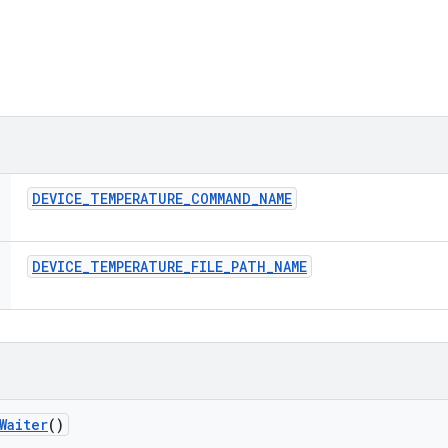
DEVICE
_
TEMPERATURE
_
COMMAND
_
NAME
DEVICE
_
TEMPERATURE
_
FILE
_
PATH
_
NAME
Waiter
()