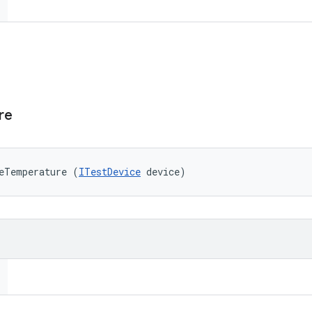
re
eTemperature (
ITestDevice
 device)