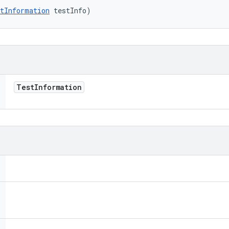
tInformation
 testInfo)
Test
Information