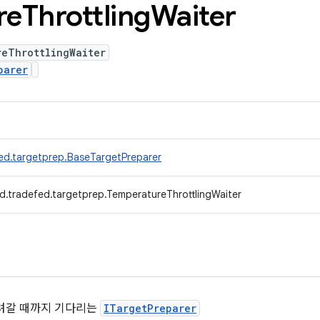
re
Throttling
Waiter
reThrottlingWaiter
parer
ed.targetprep.BaseTargetPreparer
d.tradefed.targetprep.TemperatureThrottlingWaiter
내려갈 때까지 기다리는
ITargetPreparer