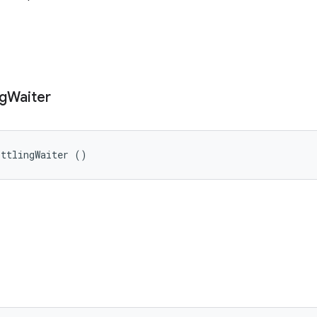
ng
Waiter
ottlingWaiter ()