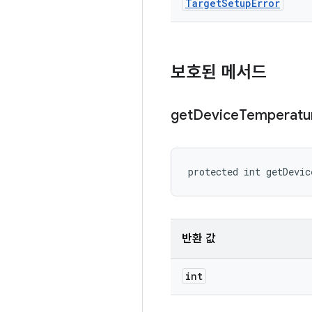
Target
Setup
Error
보호된 메서드
get
Device
Temperatu
protected int getDevic
반환 값
int