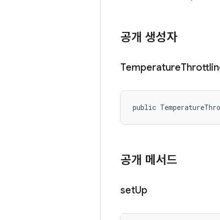
공개 생성자
Temperature
Throttli
public TemperatureThr
공개 메서드
set
Up