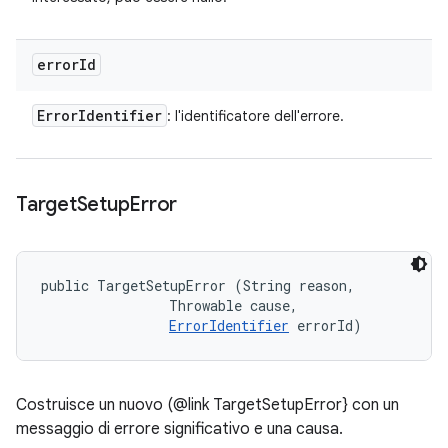
error
Id
Error
Identifier
: l'identificatore dell'errore.
Target
Setup
Error
public TargetSetupError (String reason, 

                Throwable cause, 

ErrorIdentifier
 errorId)
Costruisce un nuovo (@link TargetSetupError} con un
messaggio di errore significativo e una causa.