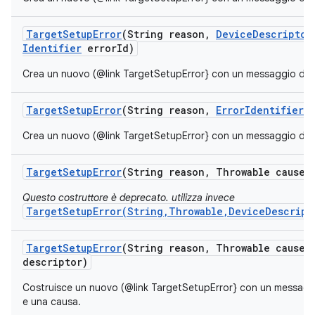
Target
Setup
Error
(String reason
,
Device
Descriptor
Identifier
error
Id)
Crea un nuovo (@link TargetSetupError} con un messaggio di err
Target
Setup
Error
(String reason
,
Error
Identifier
e
Crea un nuovo (@link TargetSetupError} con un messaggio di err
Target
Setup
Error
(String reason
,
Throwable cause)
Questo costruttore è deprecato. utilizza invece
TargetSetupError(String,Throwable,DeviceDescript
Target
Setup
Error
(String reason
,
Throwable cause
,
descriptor)
Costruisce un nuovo (@link TargetSetupError} con un messaggio
e una causa.