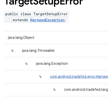
Target
Setup
Error
public class TargetSetupError
extends
HarnessException
java.lang.Object
↳
java.lang.Throwable
↳
java.lang.Exception
↳
com.android.tradefed.error.HarnessE
↳
com.android.tradefed.target