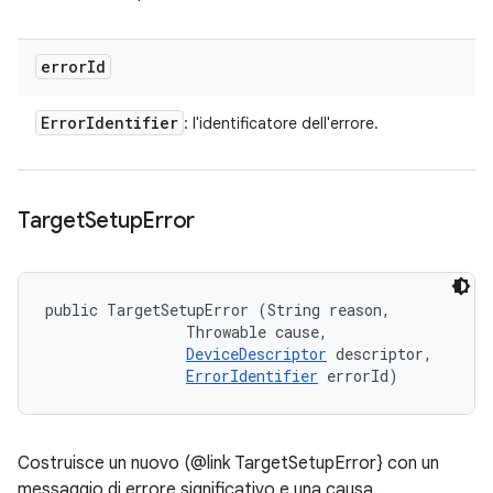
error
Id
Error
Identifier
: l'identificatore dell'errore.
Target
Setup
Error
public TargetSetupError (String reason, 

                Throwable cause, 

DeviceDescriptor
 descriptor, 

ErrorIdentifier
 errorId)
Costruisce un nuovo (@link TargetSetupError} con un
messaggio di errore significativo e una causa.