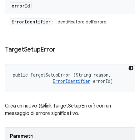
error
Id
Error
Identifier
: l'identificatore dell'errore.
Target
Setup
Error
public TargetSetupError (String reason, 

ErrorIdentifier
 errorId)
Crea un nuovo (@link TargetSetupError} con un
messaggio di errore significativo.
Parametri