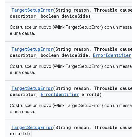
Target
Setup
Error
(String reason
,
Throwable cause
,
descriptor
,
boolean device
Side)
Costruisce un nuovo (@link TargetSetupError} con un messaggio
e una causa.
Target
Setup
Error
(String reason
,
Throwable cause
,
descriptor
,
boolean device
Side
,
Error
Identifier
e
Costruisce un nuovo (@link TargetSetupError} con un messaggio
e una causa.
Target
Setup
Error
(String reason
,
Throwable cause
,
descriptor
,
Error
Identifier
error
Id)
Costruisce un nuovo (@link TargetSetupError} con un messaggio
e una causa.
Target
Setup
Error
(String reason
,
Throwable cause
,
error
Id)