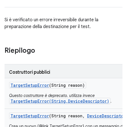
Si è verificato un errore irreversibile durante la
preparazione della destinazione per il test.
Riepilogo
Costruttori pubblici
Target
Setup
Error
(String reason)
Questo costruttore è deprecato. utilizza invece
TargetSetupError(String,DeviceDescriptor)
.
Target
Setup
Error
(String reason
,
Device
Descriptor
Crea un nuovo (@link TargetSetupError} con un messaggio di err