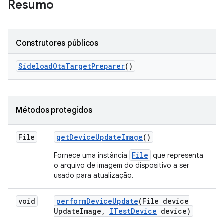
Resumo
Construtores públicos
Sideload
Ota
Target
Preparer
()
Métodos protegidos
File
get
Device
Update
Image
()
File
Fornece uma instância
que representa
o arquivo de imagem do dispositivo a ser
usado para atualização.
void
perform
Device
Update
(File device
Update
Image
,
ITest
Device
device)