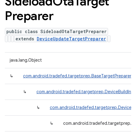
Sideload
Ota
Target
Preparer
public class SideloadOtaTargetPreparer
extends
DeviceUpdateTargetPreparer
java.lang.Object
↳
com.android.tradefed.targetprep.BaseTargetPreparer
↳
com.android.tradefed.targetprep.DeviceBuildInf
↳
com.android.tradefed.targetprep.DeviceU
↳
com.android.tradefed.targetprep.S