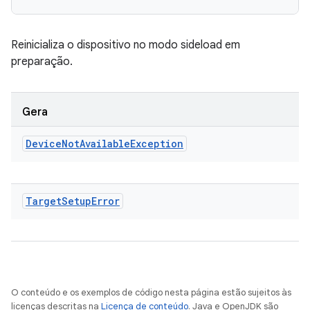
Reinicializa o dispositivo no modo sideload em
preparação.
Gera
Device
Not
Available
Exception
Target
Setup
Error
O conteúdo e os exemplos de código nesta página estão sujeitos às
licenças descritas na
Licença de conteúdo
. Java e OpenJDK são