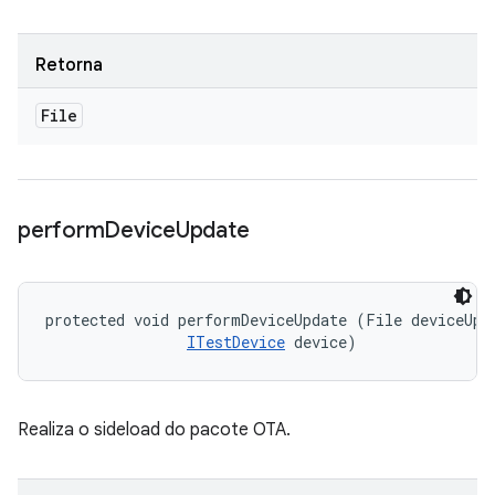
Retorna
File
perform
Device
Update
protected void performDeviceUpdate (File deviceUpda
ITestDevice
 device)
Realiza o sideload do pacote OTA.