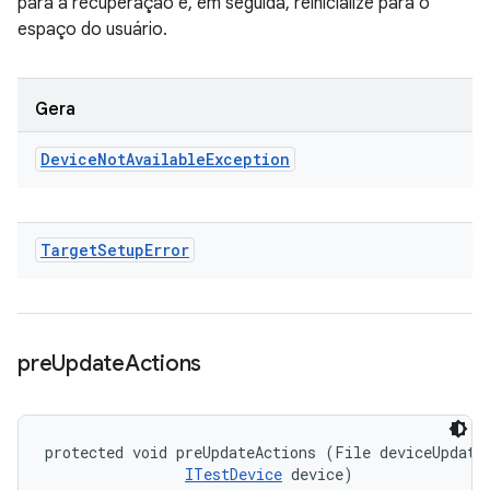
para a recuperação e, em seguida, reinicialize para o
espaço do usuário.
Gera
Device
Not
Available
Exception
Target
Setup
Error
pre
Update
Actions
protected void preUpdateActions (File deviceUpdateI
ITestDevice
 device)