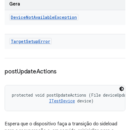
Gera
Device
Not
Available
Exception
Target
Setup
Error
post
Update
Actions
protected void postUpdateActions (File deviceUpdate
ITestDevice
 device)
Espera que o dispositivo faça a transição do sideload