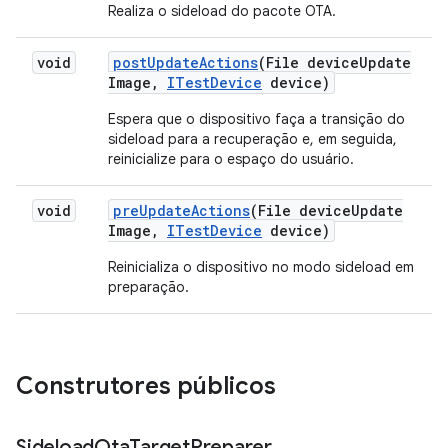
Realiza o sideload do pacote OTA.
void
post
Update
Actions
(File device
Update
Image
,
ITest
Device
device)
Espera que o dispositivo faça a transição do
sideload para a recuperação e, em seguida,
reinicialize para o espaço do usuário.
void
pre
Update
Actions
(File device
Update
Image
,
ITest
Device
device)
Reinicializa o dispositivo no modo sideload em
preparação.
Construtores públicos
Sideload
Ota
Target
Preparer