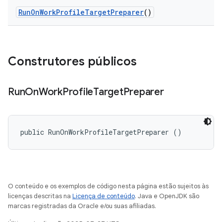
Run
On
Work
Profile
Target
Preparer
()
Construtores públicos
Run
On
Work
Profile
Target
Preparer
public RunOnWorkProfileTargetPreparer ()
O conteúdo e os exemplos de código nesta página estão sujeitos às
licenças descritas na
Licença de conteúdo
. Java e OpenJDK são
marcas registradas da Oracle e/ou suas afiliadas.