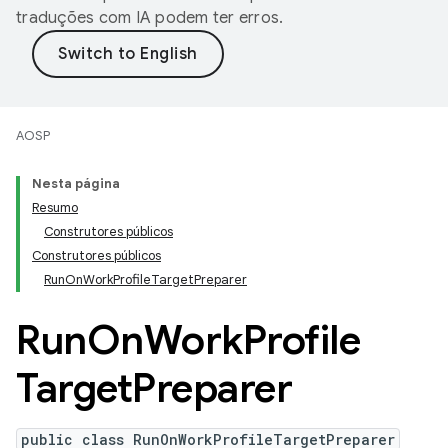
traduções com IA podem ter erros.
AOSP
Nesta página
Resumo
Construtores públicos
Construtores públicos
RunOnWorkProfileTargetPreparer
Run
On
Work
Profile
Target
Preparer
public class RunOnWorkProfileTargetPreparer