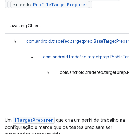
extends
ProfileTargetPreparer
java.lang.Object
↳
com.android.tradefed.targetprep.BaseTargetPreparer
↳
com.android.tradefed.targetprep.ProfileTarge
↳
com.android.tradefed.targetprep.Ru
Um
ITargetPreparer
que cria um perfil de trabalho na
configuração e marca que os testes precisam ser