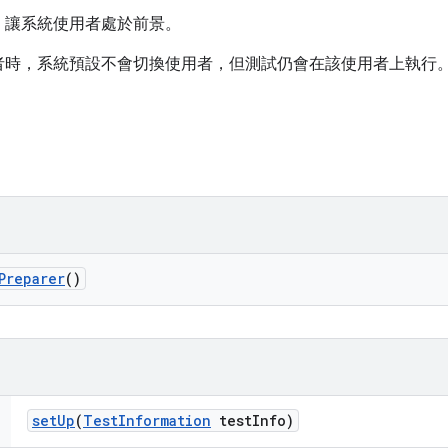
，讓系統使用者處於前景。
者時，系統預設不會切換使用者，但測試仍會在該使用者上執行
Preparer
()
set
Up
(
Test
Information
test
Info)