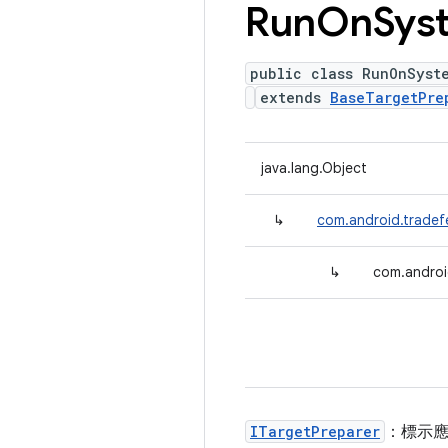
Run
On
Sys
public class RunOnSyst
extends
BaseTargetPre
java.lang.Object
↳
com.android.tradef
↳
com.androi
ITargetPreparer
：標示應