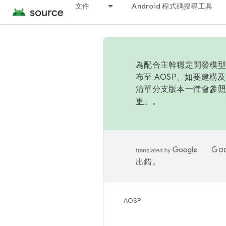
文件
Android 程式碼搜尋工具
為配合主幹穩定開發模型，
布至 AOSP。如要建構及
清單分支版本一律會參照推
更
」。
Go
出錯。
AOSP