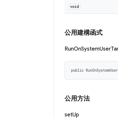
void
公用建構函式
Run
On
System
User
Ta
public RunOnSystemUse
公用方法
set
Up