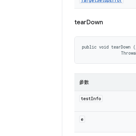
Target
Setup
Error
tear
Down
public void tearDown (
                Throwa
參數
test
Info
e