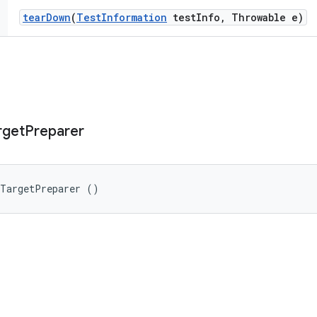
tear
Down
(
Test
Information
test
Info
,
Throwable e)
rget
Preparer
rTargetPreparer ()