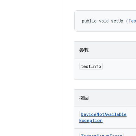
public void setUp (
Tes
參數
test
Info
擲回
Device
Not
Available
Exception