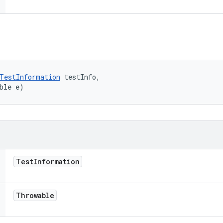
TestInformation
 testInfo, 

ble e)
Test
Information
Throwable