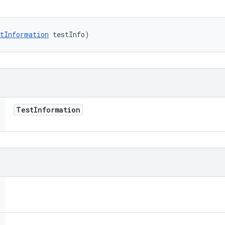
tInformation
 testInfo)
Test
Information