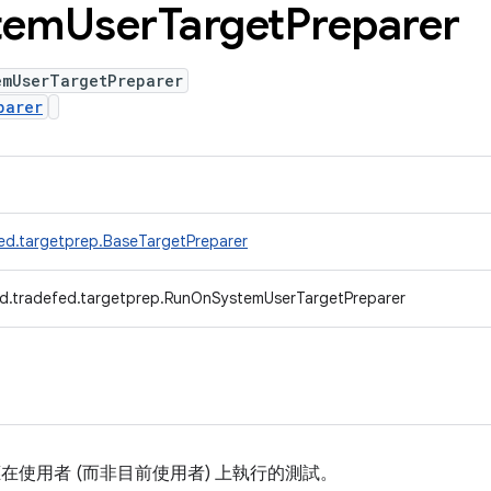
tem
User
Target
Preparer
emUserTargetPreparer
parer
ed.targetprep.BaseTargetPreparer
d.tradefed.targetprep.RunOnSystemUserTargetPreparer
在使用者 (而非目前使用者) 上執行的測試。