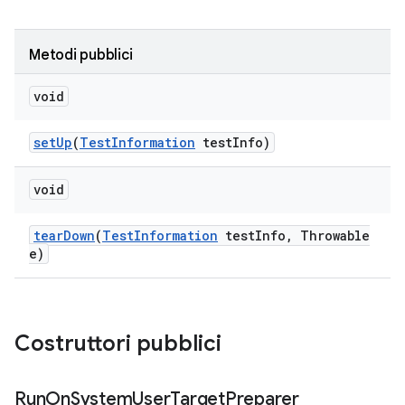
Metodi pubblici
void
set
Up
(
Test
Information
test
Info)
void
tear
Down
(
Test
Information
test
Info
,
Throwable
e)
Costruttori pubblici
Run
On
System
User
Target
Preparer