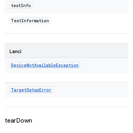
test
Info
Test
Information
Lanci
Device
Not
Available
Exception
Target
Setup
Error
tear
Down