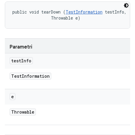
public void tearDown (
TestInformation
 testInfo, 

                Throwable e)
Parametri
test
Info
Test
Information
e
Throwable