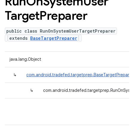
Run
On
System
User
Target
Preparer
public class RunOnSystemUserTargetPreparer
extends
BaseTargetPreparer
java.lang.Object
↳
com.android.tradefed.targetprep.BaseTargetPreparer
↳
com.android.tradefed.targetprep.RunOnSyst