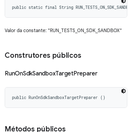
public static final String RUN_TESTS_ON_SDK_SANDBO
Valor da constante: "RUN_TESTS_ON_SDK_SANDBOX"
Construtores públicos
Run
On
Sdk
Sandbox
Target
Preparer
public RunOnSdkSandboxTargetPreparer ()
Métodos públicos