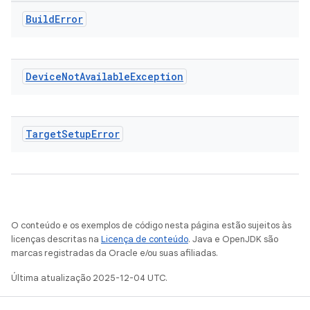
Build
Error
Device
Not
Available
Exception
Target
Setup
Error
O conteúdo e os exemplos de código nesta página estão sujeitos às
licenças descritas na
Licença de conteúdo
. Java e OpenJDK são
marcas registradas da Oracle e/ou suas afiliadas.
Última atualização 2025-12-04 UTC.