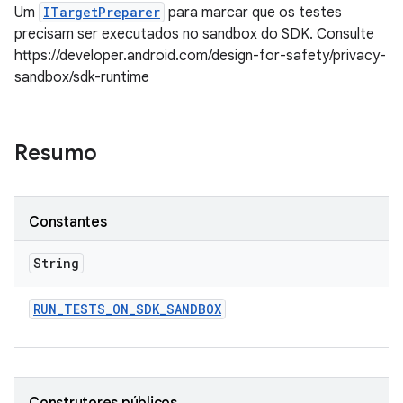
Um
ITargetPreparer
para marcar que os testes
precisam ser executados no sandbox do SDK. Consulte
https://developer.android.com/design-for-safety/privacy-
sandbox/sdk-runtime
Resumo
Constantes
String
RUN
_
TESTS
_
ON
_
SDK
_
SANDBOX