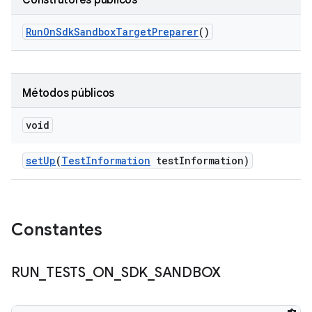
Construtores públicos
Run
On
Sdk
Sandbox
Target
Preparer
()
Métodos públicos
void
set
Up
(
Test
Information
test
Information)
Constantes
RUN
_
TESTS
_
ON
_
SDK
_
SANDBOX