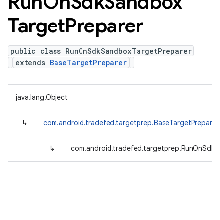
Run
On
Sdk
Sandbox
Target
Preparer
public class RunOnSdkSandboxTargetPreparer
extends
BaseTargetPreparer
java.lang.Object
↳
com.android.tradefed.targetprep.BaseTargetPreparer
↳
com.android.tradefed.targetprep.RunOnSdkS