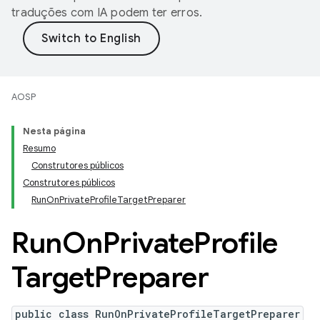
traduções com IA podem ter erros.
AOSP
Nesta página
Resumo
Construtores públicos
Construtores públicos
RunOnPrivateProfileTargetPreparer
Run
On
Private
Profile
Target
Preparer
public class RunOnPrivateProfileTargetPreparer