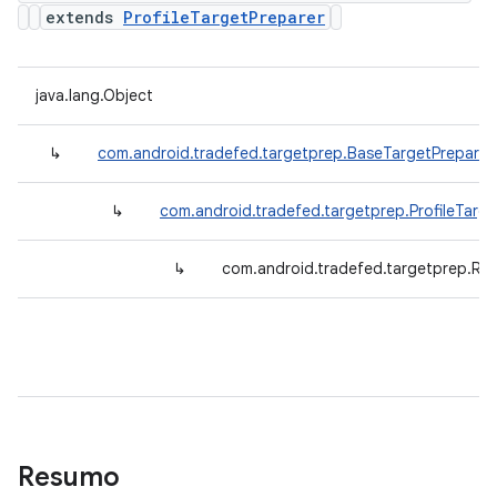
extends
ProfileTargetPreparer
java.lang.Object
↳
com.android.tradefed.targetprep.BaseTargetPreparer
↳
com.android.tradefed.targetprep.ProfileTarge
↳
com.android.tradefed.targetprep.Run
Resumo