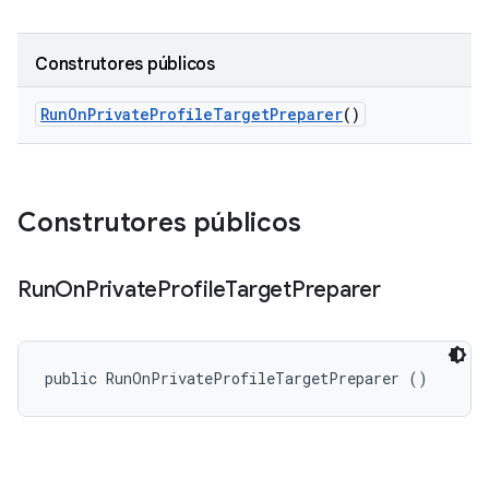
Construtores públicos
Run
On
Private
Profile
Target
Preparer
()
Construtores públicos
Run
On
Private
Profile
Target
Preparer
public RunOnPrivateProfileTargetPreparer ()