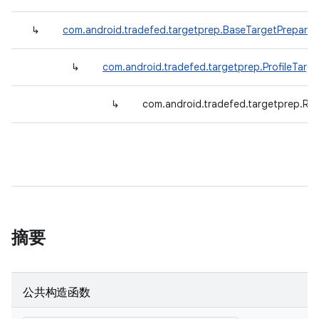
↳
com.android.tradefed.targetprep.BaseTargetPreparer
↳
com.android.tradefed.targetprep.ProfileTarge
↳
com.android.tradefed.targetprep.Run
摘要
公共构造函数