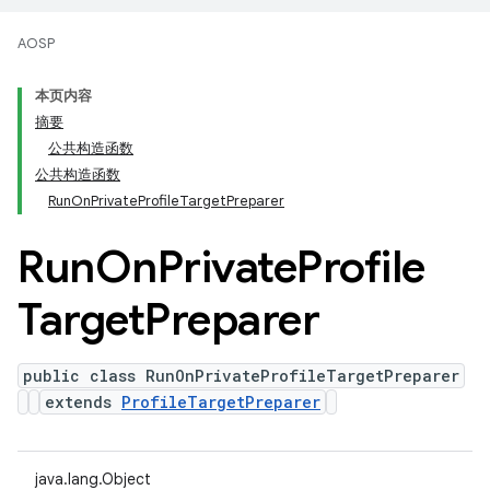
AOSP
本页内容
摘要
公共构造函数
公共构造函数
RunOnPrivateProfileTargetPreparer
Run
On
Private
Profile
Target
Preparer
public class RunOnPrivateProfileTargetPreparer
extends
ProfileTargetPreparer
java.lang.Object