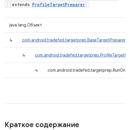
extends
ProfileTargetPreparer
java.lang.Объект
↳
com.android.tradefed.targetprep.BaseTargetPreparer
↳
com.android.tradefed.targetprep.ProfileTargetPr
↳
com.android.tradefed.targetprep.RunOnClo
Краткое содержание