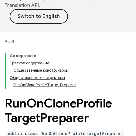
Translation API
.
AOSP
Содержание
Краткое содержание
Общественные конструкторы
Общественные конструкторы
RunOnCloneProfileTargetPreparer
Run
On
Clone
Profile
Target
Preparer
public class RunOnCloneProfileTargetPreparer