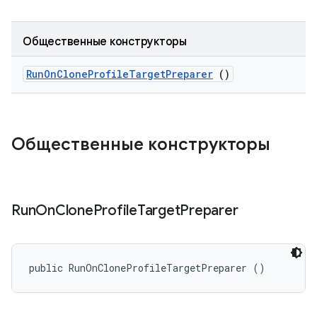
Общественные конструкторы
Run
On
Clone
Profile
Target
Preparer
()
Общественные конструкторы
Run
On
Clone
Profile
Target
Preparer
public RunOnCloneProfileTargetPreparer ()