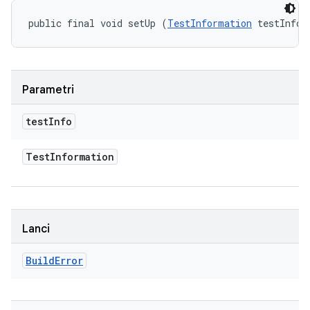
public final void setUp (
TestInformation
 testInfo)
Parametri
test
Info
Test
Information
Lanci
Build
Error