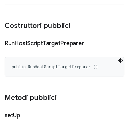
Costruttori pubblici
Run
Host
Script
Target
Preparer
public RunHostScriptTargetPreparer ()
Metodi pubblici
set
Up