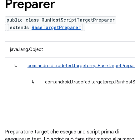
Preparer
public class RunHostScriptTargetPreparer
extends
BaseTargetPreparer
java.lang.Object
↳
com.android.tradefed.targetprep.BaseTargetPreparer
↳
com.android.tradefed.targetprep.RunHostScr
Preparatore target che esegue uno script prima di
eseguire un test. Lo script può fare riferimento al numero