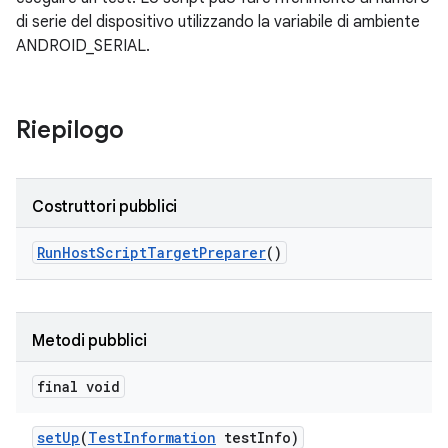
di serie del dispositivo utilizzando la variabile di ambiente
ANDROID_SERIAL.
Riepilogo
Costruttori pubblici
Run
Host
Script
Target
Preparer
()
Metodi pubblici
final void
set
Up
(
Test
Information
test
Info)