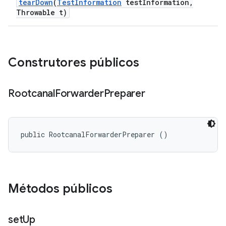
tear
Down
(
Test
Information
test
Information
,
Throwable t)
Construtores públicos
Rootcanal
Forwarder
Preparer
public RootcanalForwarderPreparer ()
Métodos públicos
set
Up