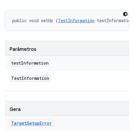
public void setUp (
TestInformation
 testInformation
Parâmetros
test
Information
Test
Information
Gera
Target
Setup
Error