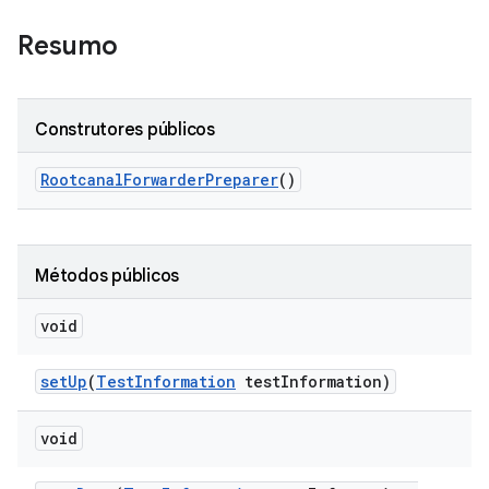
Resumo
Construtores públicos
Rootcanal
Forwarder
Preparer
()
Métodos públicos
void
set
Up
(
Test
Information
test
Information)
void