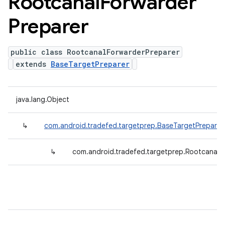
Rootcanal
Forwarder
Preparer
public class RootcanalForwarderPreparer
extends
BaseTargetPreparer
java.lang.Object
↳
com.android.tradefed.targetprep.BaseTargetPreparer
↳
com.android.tradefed.targetprep.RootcanalF