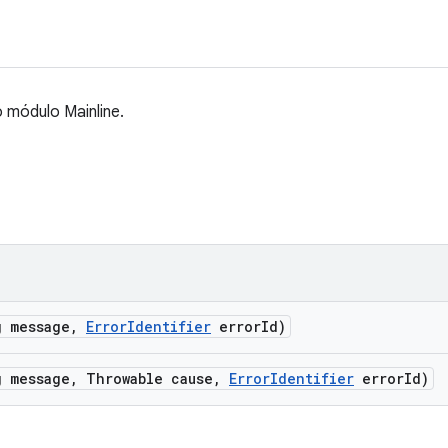
o módulo Mainline.
g message
,
Error
Identifier
error
Id)
g message
,
Throwable cause
,
Error
Identifier
error
Id)