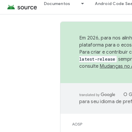
Documentos
Android Code Se
Em 2026, para nos alin
plataforma para o ecos
Para criar e contribuir
latest-release
sempre
consulte
Mudanças no
O G
para seu idioma de pre
AOSP