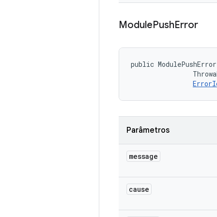
Module
Push
Error
public ModulePushError
                Throwa
ErrorI
Parâmetros
message
cause