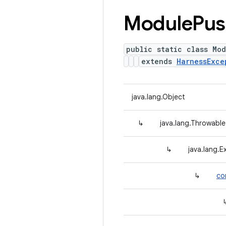
Module
Pus
public static class Mod
extends
HarnessExce
java.lang.Object
↳
java.lang.Throwable
↳
java.lang.E
↳
co