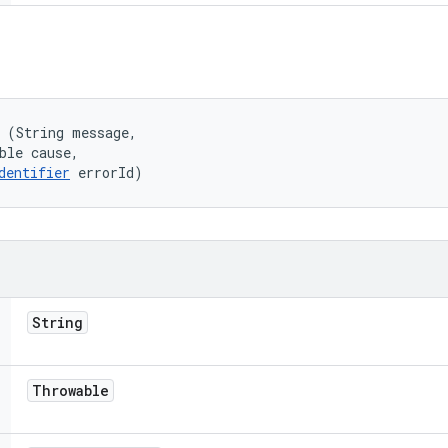
 (String message, 

ble cause, 

dentifier
 errorId)
String
Throwable