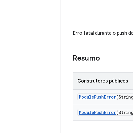
Erro fatal durante o push d
Resumo
Construtores públicos
Module
Push
Error
(Strin
Module
Push
Error
(Strin