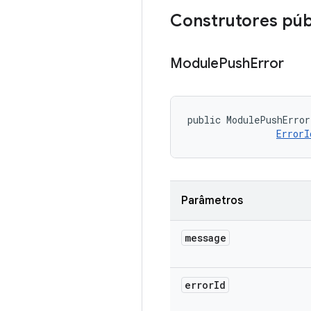
Construtores púb
Module
Push
Error
public ModulePushError
ErrorI
Parâmetros
message
error
Id