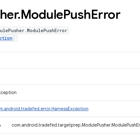
her
.
Module
Push
Error
ulePusher.ModulePushError
ption
xception
m.android.tradefed.error.HarnessException
↳
com.android.tradefed.targetprep.ModulePusher.ModulePushEr