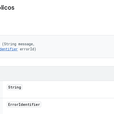
licos
 (String message, 

dentifier
 errorId)
String
Error
Identifier