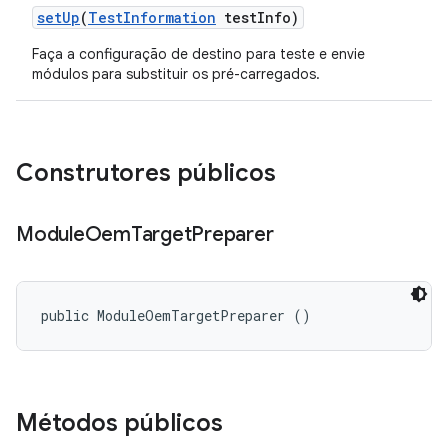
set
Up
(
Test
Information
test
Info)
Faça a configuração de destino para teste e envie
módulos para substituir os pré-carregados.
Construtores públicos
Module
Oem
Target
Preparer
public ModuleOemTargetPreparer ()
Métodos públicos