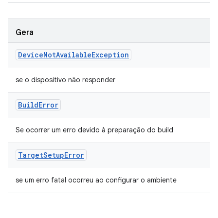
Gera
Device
Not
Available
Exception
se o dispositivo não responder
Build
Error
Se ocorrer um erro devido à preparação do build
Target
Setup
Error
se um erro fatal ocorreu ao configurar o ambiente