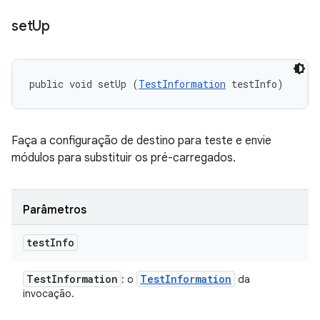
set
Up
public void setUp (
TestInformation
 testInfo)
Faça a configuração de destino para teste e envie
módulos para substituir os pré-carregados.
Parâmetros
test
Info
Test
Information
Test
Information
: o
da
invocação.