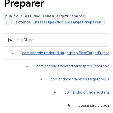
Preparer
public class ModuleOemTargetPreparer
extends
InstallApexModuleTargetPreparer
java.lang.Object
↳
com.android.tradefed.targetprep.BaseTargetPreparer
↳
com.android.tradefed.targetprep.TestAppInst
↳
com.android.tradefed.targetprep.suit
↳
com.android.tradefed.target
↳
com.android.tradef