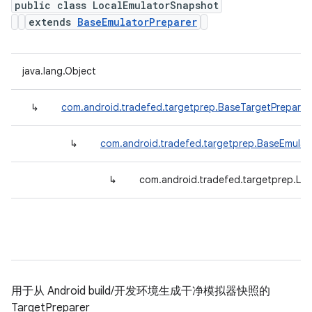
public class LocalEmulatorSnapshot
extends
BaseEmulatorPreparer
java.lang.Object
↳
com.android.tradefed.targetprep.BaseTargetPreparer
↳
com.android.tradefed.targetprep.BaseEmulat
↳
com.android.tradefed.targetprep.Lo
用于从 Android build/开发环境生成干净模拟器快照的
TargetPreparer