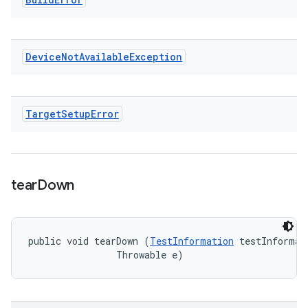
Device
Not
Available
Exception
Target
Setup
Error
tear
Down
public void tearDown (
TestInformation
 testInformati
                Throwable e)