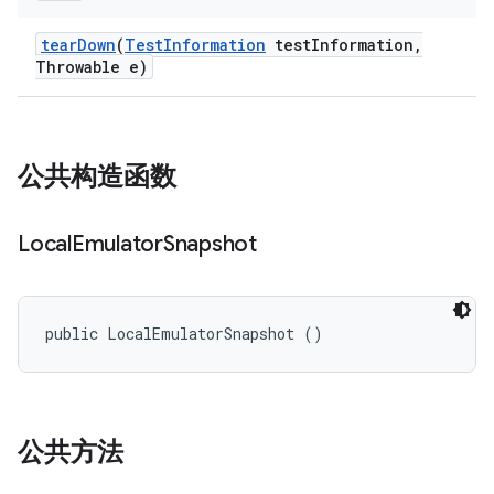
tear
Down
(
Test
Information
test
Information
,
Throwable e)
公共构造函数
Local
Emulator
Snapshot
public LocalEmulatorSnapshot ()
公共方法