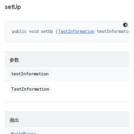
set
Up
public void setUp (
TestInformation
 testInformation
参数
test
Information
Test
Information
抛出
Build
Error