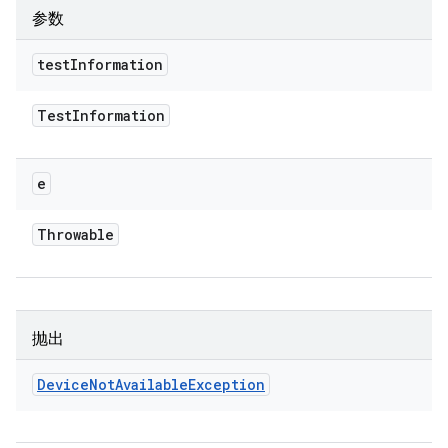
参数
test
Information
Test
Information
e
Throwable
抛出
Device
Not
Available
Exception