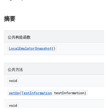
摘要
公共构造函数
Local
Emulator
Snapshot
()
公共方法
void
set
Up
(
Test
Information
test
Information)
void