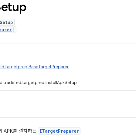
Setup
Setup
parer
ed.targetprep.BaseTargetPreparer
d.tradefed.targetprep.InstallApkSetup
의 APK를 설치하는
ITargetPreparer