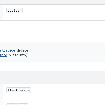
boolean
stDevice
 device, 

Info
 buildInfo)
ITest
Device