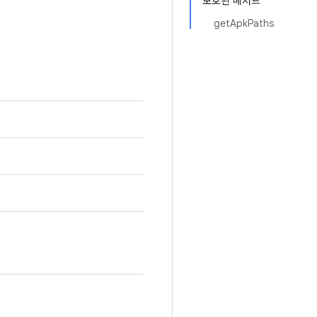
보호된 메서드
getApkPaths