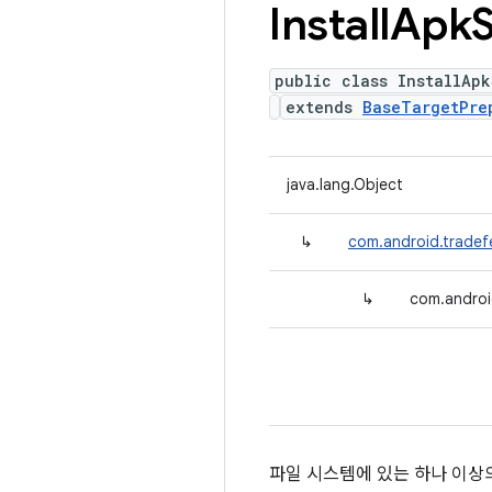
Install
Apk
public class InstallApk
extends
BaseTargetPre
java.lang.Object
↳
com.android.tradef
↳
com.androi
파일 시스템에 있는 하나 이상