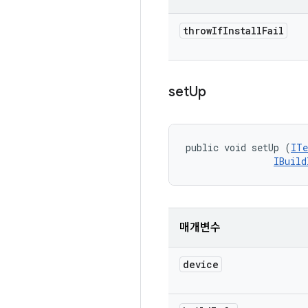
throw
If
Install
Fail
set
Up
public void setUp (
ITe
IBuild
매개변수
device