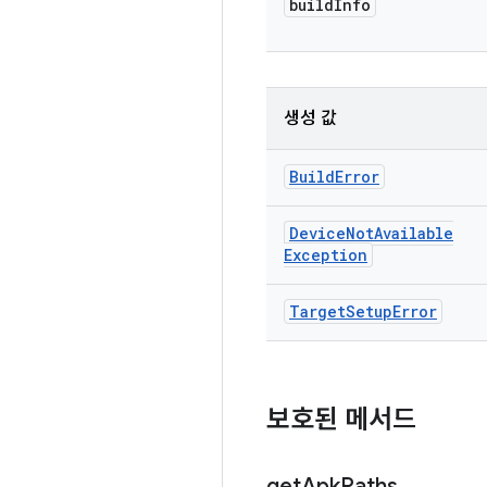
build
Info
생성 값
Build
Error
Device
Not
Available
Exception
Target
Setup
Error
보호된 메서드
get
Apk
Paths