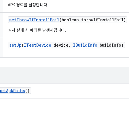
APK 경로를 설정합니다.
set
Throw
If
Install
Fail
(boolean throw
If
Install
Fail)
설치 실패 시 예외를 발생시킵니다.
set
Up
(
ITest
Device
device
,
IBuild
Info
build
Info)
get
Apk
Paths
()