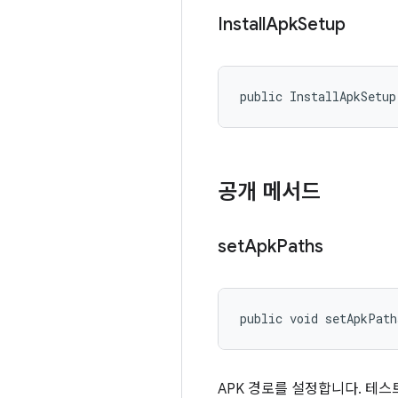
Install
Apk
Setup
public InstallApkSetup
공개 메서드
set
Apk
Paths
public void setApkPath
APK 경로를 설정합니다. 테스