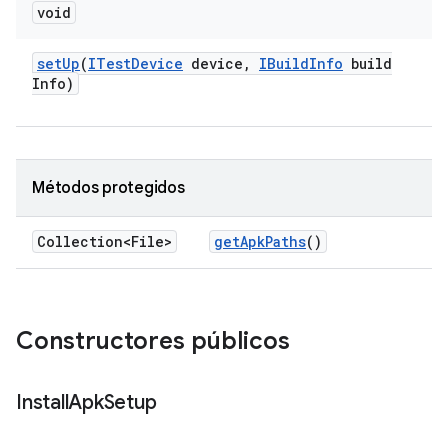
void
set
Up
(
ITest
Device
device
,
IBuild
Info
build
Info)
Métodos protegidos
Collection<File>
get
Apk
Paths
()
Constructores públicos
Install
Apk
Setup