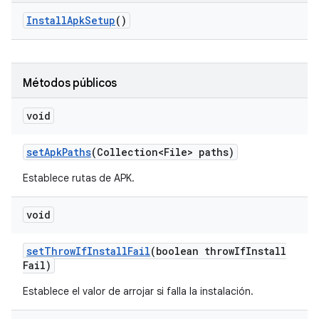
Install
Apk
Setup
()
Métodos públicos
void
set
Apk
Paths
(Collection<File> paths)
Establece rutas de APK.
void
set
Throw
If
Install
Fail
(boolean throw
If
Install
Fail)
Establece el valor de arrojar si falla la instalación.