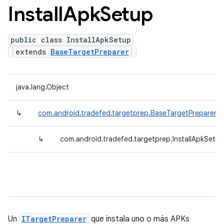
Install
Apk
Setup
public class InstallApkSetup
extends
BaseTargetPreparer
java.lang.Object
↳
com.android.tradefed.targetprep.BaseTargetPreparer
↳
com.android.tradefed.targetprep.InstallApkSetup
Un
ITargetPreparer
que instala uno o más APKs