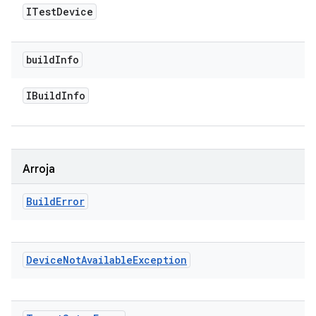
ITest
Device
build
Info
IBuild
Info
Arroja
Build
Error
Device
Not
Available
Exception