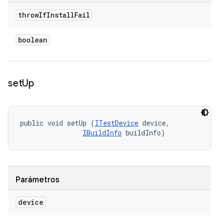
throw
If
Install
Fail
boolean
set
Up
public void setUp (
ITestDevice
 device, 

IBuildInfo
 buildInfo)
Parámetros
device