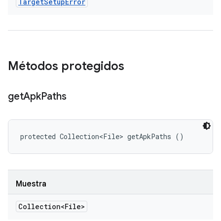
Target
Setup
Error
Métodos protegidos
get
Apk
Paths
protected Collection<File> getApkPaths ()
Muestra
Collection<File>