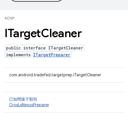
AOSP
ITarget
Cleaner
public interface ITargetCleaner
implements
ITargetPreparer
com.android.tradefed.targetprep.ITargetCleaner
已知間接子類別
CrosLsNexusPreparer