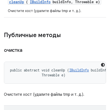
clean
Up
(
IBuild
Info
build
Info
,
Throwable e)
Очистите хост (удалите файлы tmp и т. д.).
Публичные методы
очистка
public abstract void cleanUp (
IBuildInfo
 buildInfo,
                Throwable e)
Очистите хост (удалите файлы tmp и т. д.).