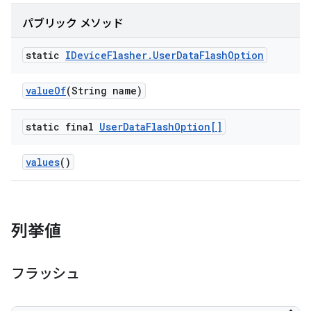
パブリック メソッド
static
IDevice
Flasher
.
User
Data
Flash
Option
value
Of
(String name)
static final
User
Data
Flash
Option[]
values
()
列挙値
フラッシュ