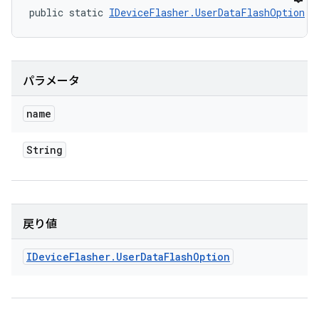
public static 
IDeviceFlasher.UserDataFlashOption
 v
パラメータ
name
String
戻り値
IDevice
Flasher
.
User
Data
Flash
Option