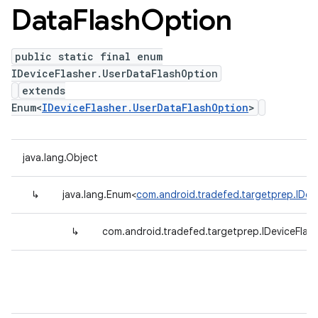
Data
Flash
Option
public static final enum
IDeviceFlasher.UserDataFlashOption
extends
Enum<
IDeviceFlasher.UserDataFlashOption
>
java.lang.Object
↳
java.lang.Enum<
com.android.tradefed.targetprep.IDev
↳
com.android.tradefed.targetprep.IDeviceFlas