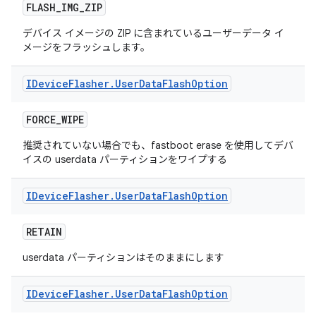
FLASH
_
IMG
_
ZIP
デバイス イメージの ZIP に含まれているユーザーデータ イ
メージをフラッシュします。
IDevice
Flasher
.
User
Data
Flash
Option
FORCE
_
WIPE
推奨されていない場合でも、fastboot erase を使用してデバ
イスの userdata パーティションをワイプする
IDevice
Flasher
.
User
Data
Flash
Option
RETAIN
userdata パーティションはそのままにします
IDevice
Flasher
.
User
Data
Flash
Option