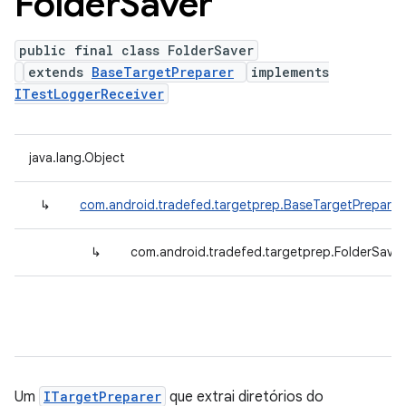
Folder
Saver
public final class FolderSaver
extends
BaseTargetPreparer
implements
ITestLoggerReceiver
java.lang.Object
↳
com.android.tradefed.targetprep.BaseTargetPreparer
↳
com.android.tradefed.targetprep.FolderSaver
Um
ITargetPreparer
que extrai diretórios do