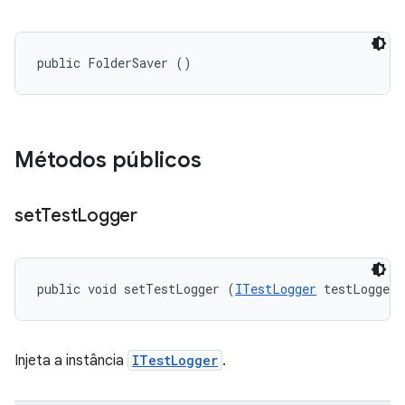
public FolderSaver ()
Métodos públicos
set
Test
Logger
public void setTestLogger (
ITestLogger
 testLogger)
Injeta a instância
ITestLogger
.