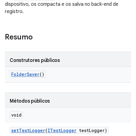
dispositivo, os compacta e os salva no back-end de
registro.
Resumo
Construtores públicos
Folder
Saver
()
Métodos públicos
void
set
Test
Logger
(
ITest
Logger
test
Logger)