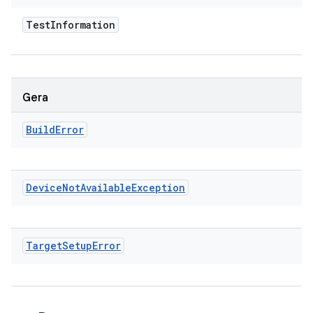
Test
Information
Gera
Build
Error
Device
Not
Available
Exception
Target
Setup
Error