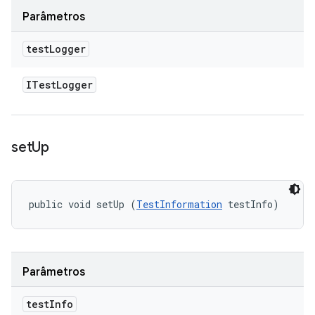
Parâmetros
test
Logger
ITest
Logger
set
Up
public void setUp (
TestInformation
 testInfo)
Parâmetros
test
Info