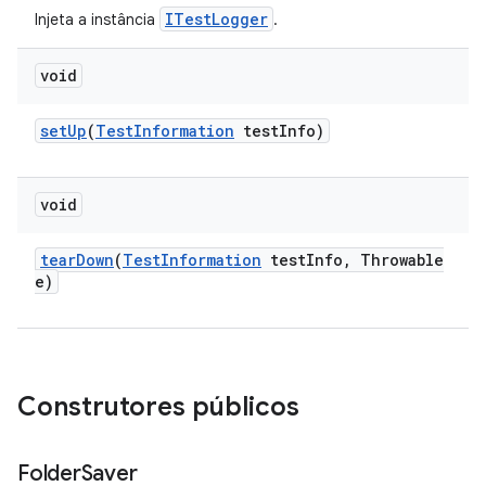
ITestLogger
Injeta a instância
.
void
set
Up
(
Test
Information
test
Info)
void
tear
Down
(
Test
Information
test
Info
,
Throwable
e)
Construtores públicos
Folder
Saver