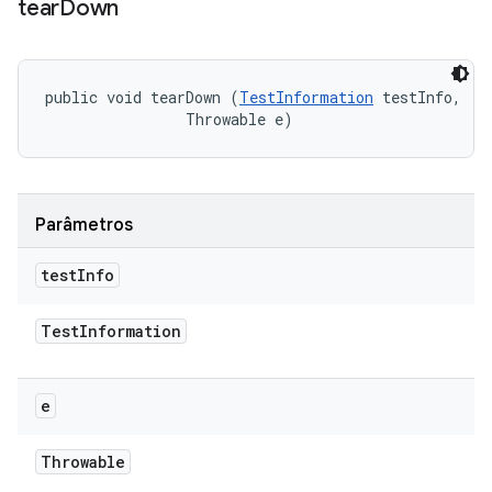
tear
Down
public void tearDown (
TestInformation
 testInfo, 

                Throwable e)
Parâmetros
test
Info
Test
Information
e
Throwable