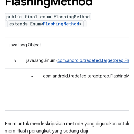
Flashing
Method
public final enum FlashingMethod
extends Enum<
FlashingMethod
>
java.lang.Object
↳
java.lang.Enum<
com.android.tradefed.targetprep.Fla
↳
com.android.tradefed.targetprep.FlashingMe
Enum untuk mendeskripsikan metode yang digunakan untuk
mem-flash perangkat yang sedang diuji