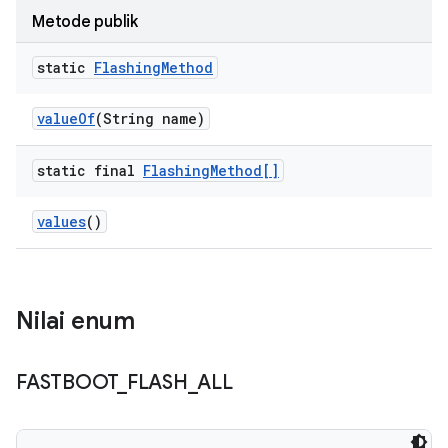
Metode publik
static
Flashing
Method
value
Of
(String name)
static final
Flashing
Method[]
values
()
Nilai enum
FASTBOOT
_
FLASH
_
ALL