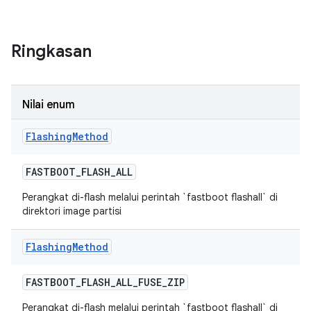
Ringkasan
Nilai enum
Flashing
Method
FASTBOOT
_
FLASH
_
ALL
Perangkat di-flash melalui perintah `fastboot flashall` di
direktori image partisi
Flashing
Method
FASTBOOT
_
FLASH
_
ALL
_
FUSE
_
ZIP
Perangkat di-flash melalui perintah `fastboot flashall` di