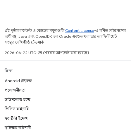
এই পৃষ্ঠার কন্টেন্ট ও কোডের নমুনাগুলি
Content License
-এ বর্ণিত লাইসেন্সের
অধীনস্থ। Java এবং OpenJDK হল Oracle এবং/অথবা তার অ্যাফিলিয়েট
সংস্থার রেজিস্টার্ড ট্রেডমার্ক।
2026-06-22 UTC-তে শেষবার আপডেট করা হয়েছে।
বিল্ড
Android স্টোরেজ
প্রয়োজনীয়তা
ডাউনলোড হচ্ছে
প্রিভিউ বাইনারি
ফ্যাক্টরি ইমেজ
ড্রাইভার বাইনারি