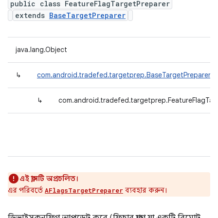
public class FeatureFlagTargetPreparer
extends
BaseTargetPreparer
java.lang.Object
↳
com.android.tradefed.targetprep.BaseTargetPreparer
↳
com.android.tradefed.targetprep.FeatureFlagTar
এই ক্লাসটি অপ্রচলিত।
এর পরিবর্তে
ব্যবহার করুন।
AFlagsTargetPreparer