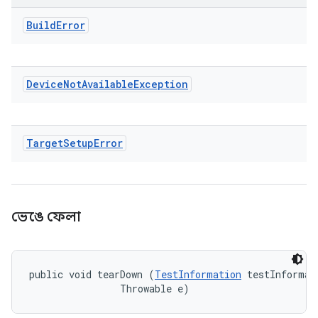
Build
Error
Device
Not
Available
Exception
Target
Setup
Error
ভেঙে ফেলা
public void tearDown (
TestInformation
 testInformati
                Throwable e)