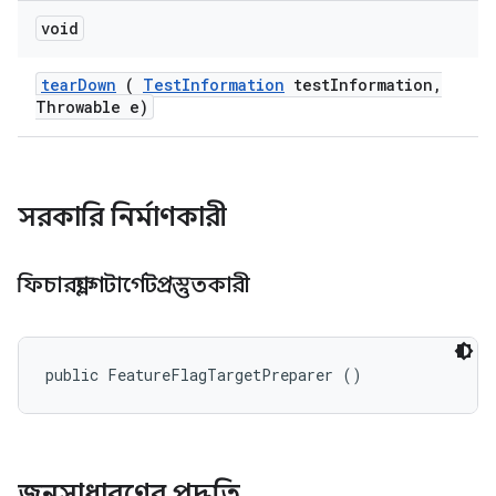
void
tear
Down
(
Test
Information
test
Information
,
Throwable e)
সরকারি নির্মাণকারী
ফিচারফ্ল্যাগটার্গেটপ্রস্তুতকারী
public FeatureFlagTargetPreparer ()
জনসাধারণের পদ্ধতি