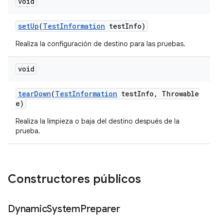
void
set
Up
(
Test
Information
test
Info)
Realiza la configuración de destino para las pruebas.
void
tear
Down
(
Test
Information
test
Info
,
Throwable
e)
Realiza la limpieza o baja del destino después de la
prueba.
Constructores públicos
Dynamic
System
Preparer