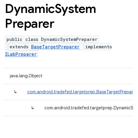
Dynamic
System
Preparer
public class DynamicSystemPreparer
extends
BaseTargetPreparer
implements
ILabPreparer
java.lang.Object
↳
com.android.tradefed.targetprep.BaseTargetPreparer
↳
com.android.tradefed.targetprep.DynamicSy