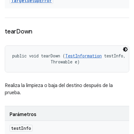
Target
Setup
Error
tear
Down
public void tearDown (
TestInformation
 testInfo, 

                Throwable e)
Realiza la limpieza o baja del destino después de la
prueba.
Parámetros
test
Info