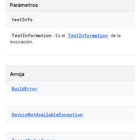
Parámetros
test
Info
Test
Information
Test
Information
: Es el
de la
invocación.
Arroja
Build
Error
Device
Not
Available
Exception