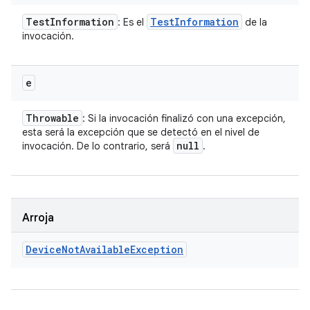
Test
Information
Test
Information
: Es el
de la
invocación.
e
Throwable
: Si la invocación finalizó con una excepción,
esta será la excepción que se detectó en el nivel de
null
invocación. De lo contrario, será
.
Arroja
Device
Not
Available
Exception