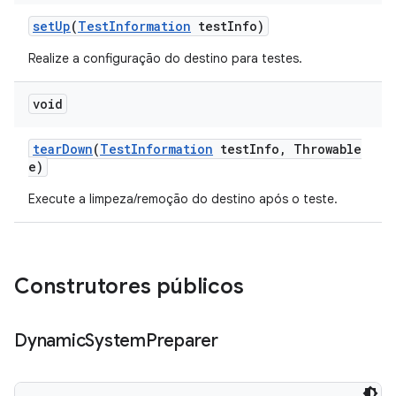
set
Up
(
Test
Information
test
Info)
Realize a configuração do destino para testes.
void
tear
Down
(
Test
Information
test
Info
,
Throwable
e)
Execute a limpeza/remoção do destino após o teste.
Construtores públicos
Dynamic
System
Preparer