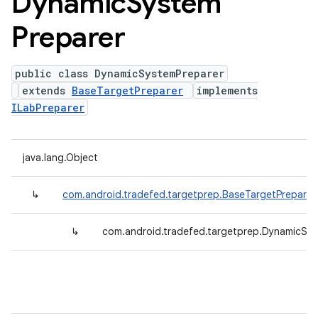
Dynamic
System
Preparer
public class DynamicSystemPreparer
extends
BaseTargetPreparer
implements
ILabPreparer
java.lang.Object
↳
com.android.tradefed.targetprep.BaseTargetPreparer
↳
com.android.tradefed.targetprep.DynamicSy