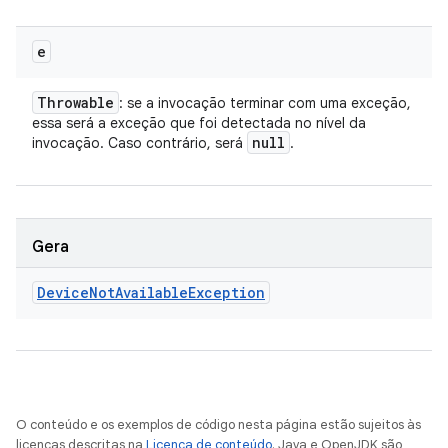
e
Throwable
: se a invocação terminar com uma exceção,
essa será a exceção que foi detectada no nível da
null
invocação. Caso contrário, será
.
Gera
Device
Not
Available
Exception
O conteúdo e os exemplos de código nesta página estão sujeitos às
licenças descritas na
Licença de conteúdo
. Java e OpenJDK são