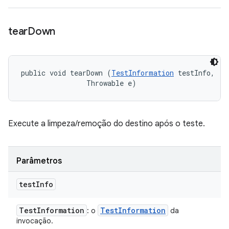
tear
Down
public void tearDown (
TestInformation
 testInfo, 

                Throwable e)
Execute a limpeza/remoção do destino após o teste.
Parâmetros
test
Info
Test
Information
Test
Information
: o
da
invocação.