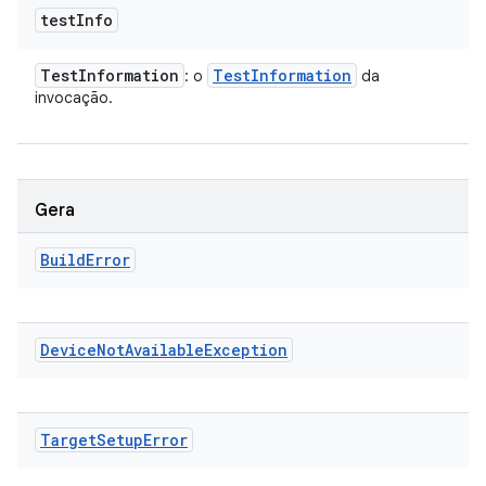
test
Info
Test
Information
Test
Information
: o
da
invocação.
Gera
Build
Error
Device
Not
Available
Exception
Target
Setup
Error