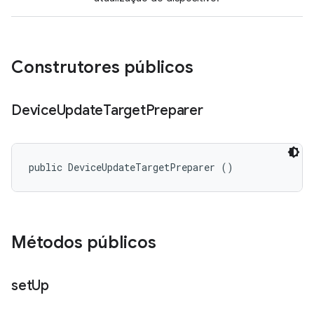
Construtores públicos
Device
Update
Target
Preparer
public DeviceUpdateTargetPreparer ()
Métodos públicos
set
Up