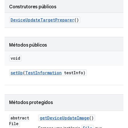
Construtores públicos
Device
Update
Target
Preparer
()
Métodos públicos
void
set
Up
(
Test
Information
test
Info)
Métodos protegidos
abstract
get
Device
Update
Image
()
File