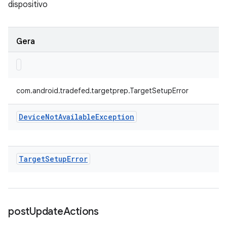
dispositivo
Gera
com.android.tradefed.targetprep.TargetSetupError
Device
Not
Available
Exception
Target
Setup
Error
post
Update
Actions