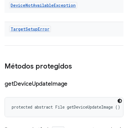
Device
Not
Available
Exception
Target
Setup
Error
Métodos protegidos
get
Device
Update
Image
protected abstract File getDeviceUpdateImage ()