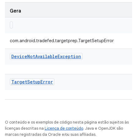
Gera
com.android.tradefed.targetprep.TargetSetupError
Device
Not
Available
Exception
Target
Setup
Error
O conteúdo e os exemplos de código nesta página estão sujeitos às
licenças descritas na
Licença de conteúdo
. Java e OpenJDK são
marcas registradas da Oracle e/ou suas afiliadas.