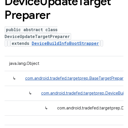
Device
Update
Target
Preparer
public abstract class
DeviceUpdateTargetPreparer
extends
DeviceBuildInfoBootStrapper
java.lang.Object
↳
com.android.tradefed.targetprep.BaseTargetPreparer
↳
com.android.tradefed.targetprep.DeviceBuil
↳
com.android.tradefed.targetprep.De