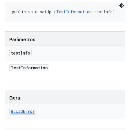
public void setUp (
TestInformation
 testInfo)
Parâmetros
test
Info
Test
Information
Gera
Build
Error