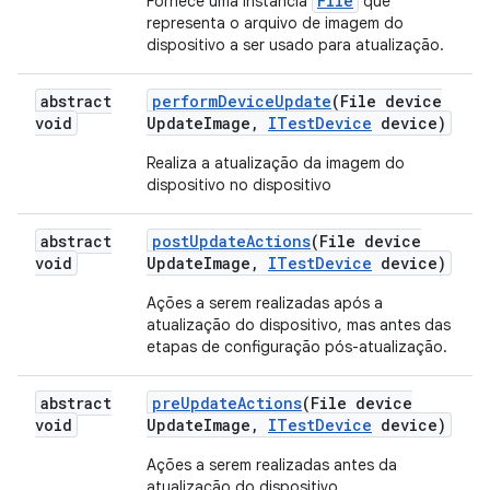
File
Fornece uma instância
que
representa o arquivo de imagem do
dispositivo a ser usado para atualização.
abstract
perform
Device
Update
(File device
void
Update
Image
,
ITest
Device
device)
Realiza a atualização da imagem do
dispositivo no dispositivo
abstract
post
Update
Actions
(File device
void
Update
Image
,
ITest
Device
device)
Ações a serem realizadas após a
atualização do dispositivo, mas antes das
etapas de configuração pós-atualização.
abstract
pre
Update
Actions
(File device
void
Update
Image
,
ITest
Device
device)
Ações a serem realizadas antes da
atualização do dispositivo.