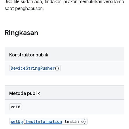
Jika file sudah ada, tindakan ini akan memulihkan versi lama
saat penghapusan.
Ringkasan
Konstruktor publik
Device
String
Pusher
()
Metode publik
void
set
Up
(
Test
Information
test
Info)