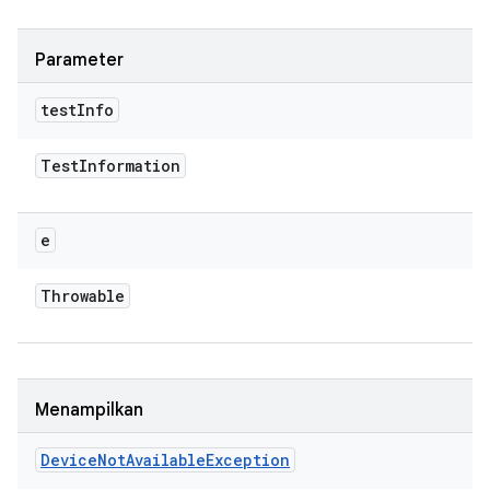
Parameter
test
Info
Test
Information
e
Throwable
Menampilkan
Device
Not
Available
Exception