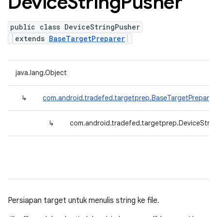
Device
String
Pusher
public class DeviceStringPusher
extends
BaseTargetPreparer
java.lang.Object
↳
com.android.tradefed.targetprep.BaseTargetPreparer
↳
com.android.tradefed.targetprep.DeviceStrin
Persiapan target untuk menulis string ke file.