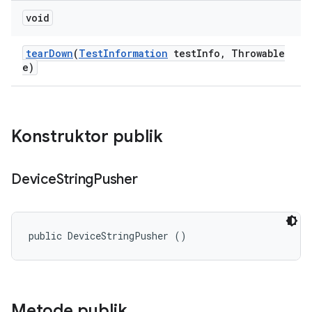
void
tear
Down
(
Test
Information
test
Info
,
Throwable
e)
Konstruktor publik
Device
String
Pusher
public DeviceStringPusher ()
Metode publik