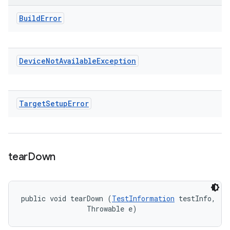
Build
Error
Device
Not
Available
Exception
Target
Setup
Error
tear
Down
public void tearDown (
TestInformation
 testInfo, 

                Throwable e)