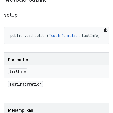
set
Up
public void setUp (
TestInformation
 testInfo)
Parameter
test
Info
Test
Information
Menampilkan