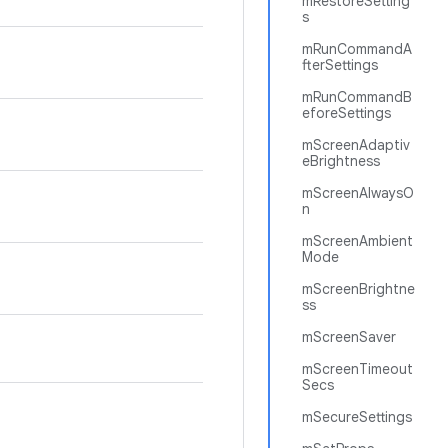
mRestoreSetting
s
mRunCommandA
fterSettings
mRunCommandB
eforeSettings
mScreenAdaptiv
eBrightness
mScreenAlwaysO
n
mScreenAmbient
Mode
mScreenBrightne
ss
mScreenSaver
mScreenTimeout
Secs
mSecureSettings