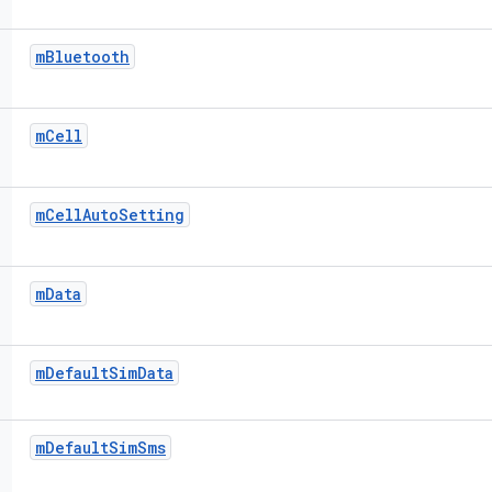
m
Bluetooth
m
Cell
m
Cell
Auto
Setting
m
Data
m
Default
Sim
Data
m
Default
Sim
Sms