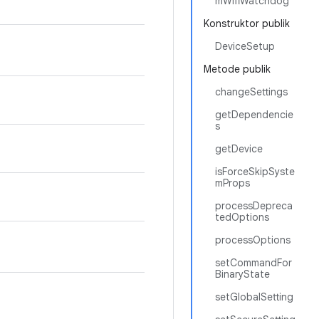
mWifiWatchdog
Konstruktor publik
DeviceSetup
Metode publik
changeSettings
getDependencie
s
getDevice
isForceSkipSyste
mProps
processDepreca
tedOptions
processOptions
setCommandFor
BinaryState
setGlobalSetting