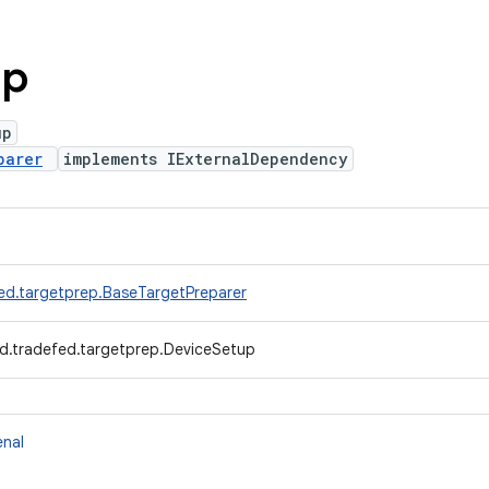
up
up
parer
implements IExternalDependency
ed.targetprep.BaseTargetPreparer
d.tradefed.targetprep.DeviceSetup
enal