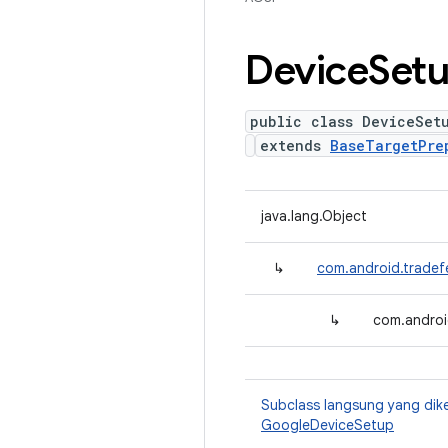
Device
Set
public class DeviceSet
extends
BaseTargetPre
java.lang.Object
↳
com.android.tradef
↳
com.androi
Subclass langsung yang dik
GoogleDeviceSetup