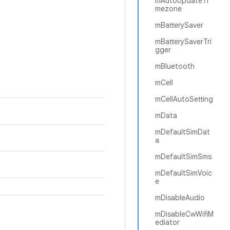
mAutoUpdateTi
mezone
mBatterySaver
mBatterySaverTri
gger
mBluetooth
mCell
mCellAutoSetting
mData
mDefaultSimDat
a
mDefaultSimSms
mDefaultSimVoic
e
mDisableAudio
mDisableCwWifiM
ediator