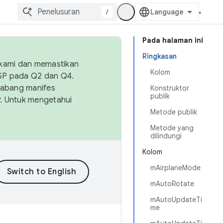
/
Pada halaman ini
Ringkasan
 kami dan memastikan
Kolom
OSP pada Q2 dan Q4.
Cabang manifes
Konstruktor
publik
SP. Untuk mengetahui
Metode publik
Metode yang
dilindungi
Kolom
mAirplaneMode
mAutoRotate
mAutoUpdateTi
me