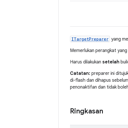
ITargetPreparer
yang men
Memerlukan perangkat yang m
Harus dilakukan
setelah
buil
Catatan:
preparer ini dituj
di-flash dan dihapus sebelum
penonaktifan dan tidak bole
Ringkasan