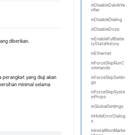
mDisableDalvikVe
rifier
mDisableDialing
mDisableDoze
mEnableFullBatte
ang diberikan.
ryStatsHistory
mEthernet
mForceSkipRunC
ommands
 perangkat yang diuji akan
mForceSkipSettin
gs
mbersihan minimal selama
mForceSkipSyste
mProps
mGlobalSettings
mHideErrorDialog
s
mInstallNonMarke