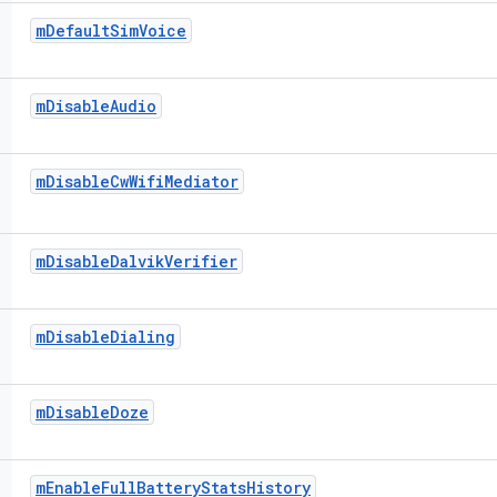
m
Default
Sim
Voice
m
Disable
Audio
m
Disable
Cw
Wifi
Mediator
m
Disable
Dalvik
Verifier
m
Disable
Dialing
m
Disable
Doze
m
Enable
Full
Battery
Stats
History