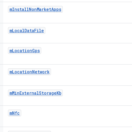
m
Install
Non
Market
Apps
m
Local
Data
File
m
Location
Gps
m
Location
Network
m
Min
External
Storage
Kb
m
Nfc