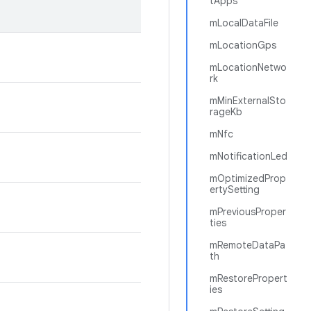
tApps
mLocalDataFile
mLocationGps
mLocationNetwo
rk
mMinExternalSto
rageKb
mNfc
mNotificationLed
mOptimizedProp
ertySetting
mPreviousProper
ties
mRemoteDataPa
th
mRestorePropert
ies