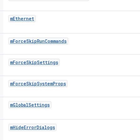
m
Ethernet
m
Force
Skip
Run
Commands
m
Force
Skip
Settings
m
Force
Skip
System
Props
m
Global
Settings
m
Hide
Error
Dialogs