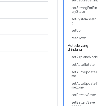
setSecureSetting
setSettingForBin
aryState
setSystemSettin
g
setUp
tearDown
Metode yang
dilindungi
setAirplaneMode
setAutoRotate
setAutoUpdateTi
me
setAutoUpdateTi
mezone
setBatterySaver
setBatterySaverT