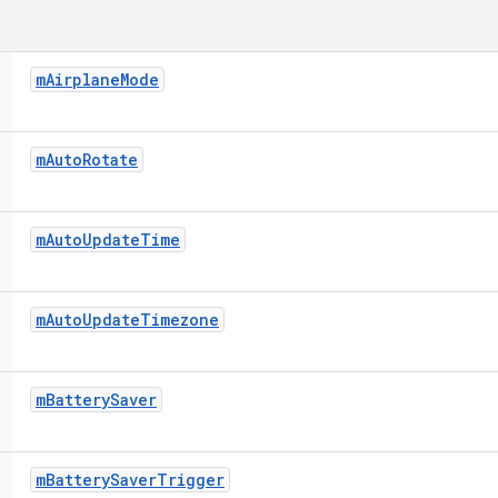
m
Airplane
Mode
m
Auto
Rotate
m
Auto
Update
Time
m
Auto
Update
Timezone
m
Battery
Saver
m
Battery
Saver
Trigger