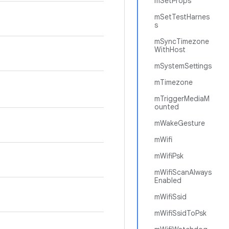
mSetProps
mSetTestHarnes
s
mSyncTimezone
WithHost
mSystemSettings
mTimezone
mTriggerMediaM
ounted
mWakeGesture
mWifi
mWifiPsk
mWifiScanAlways
Enabled
mWifiSsid
mWifiSsidToPsk