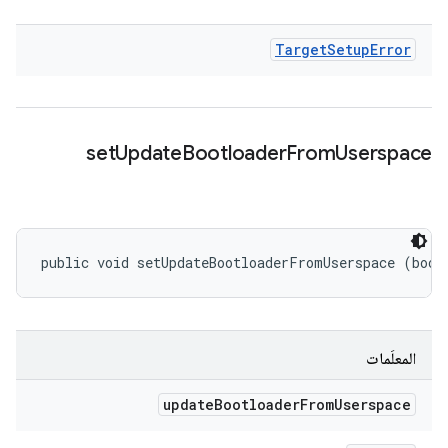
Target
Setup
Error
set
Update
Bootloader
From
Userspace
public void setUpdateBootloaderFromUserspace (bool
المعلَمات
update
Bootloader
From
Userspace