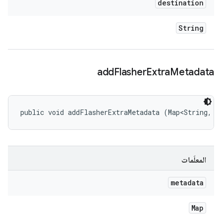
destination
String
add
Flasher
Extra
Metadata
public void addFlasherExtraMetadata (Map<String, S
المعلَمات
metadata
Map