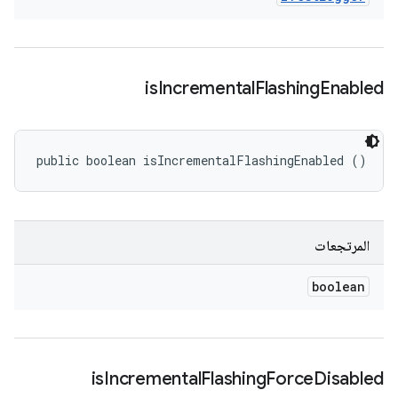
is
Incremental
Flashing
Enabled
public boolean isIncrementalFlashingEnabled ()
المرتجعات
boolean
is
Incremental
Flashing
Force
Disabled