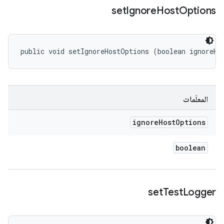
set
Ignore
Host
Options
public void setIgnoreHostOptions (boolean ignoreHo
المعلَمات
ignore
Host
Options
boolean
set
Test
Logger