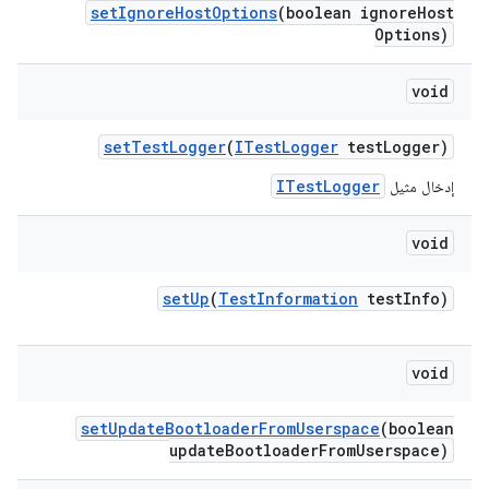
set
Ignore
Host
Options
(boolean ignore
Host
Options)
void
set
Test
Logger
(
ITest
Logger
test
Logger)
ITestLogger
إدخال مثيل
void
set
Up
(
Test
Information
test
Info)
void
set
Update
Bootloader
From
Userspace
(boolean
update
Bootloader
From
Userspace)