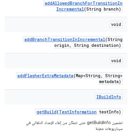
add
Allowed
Branch
For
Transition
In
Incremental
(String branch)
void
add
Branch
Transition
In
Incremental
(String
origin
,
String destination)
void
add
Flasher
Extra
Metadata
(Map<String
,
String>
metadata)
IBuild
Info
get
Build
(
Test
Information
test
Info)
تضمين getBuildInfo حتى نتمكّن من إلغاء الإعداد التلقائي في
سيناريوهات معيّنة