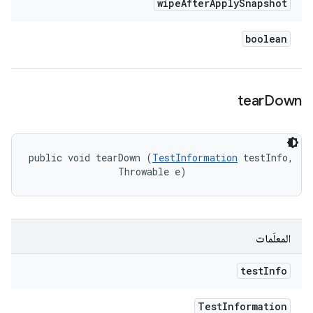
wipe
After
Apply
Snapshot
boolean
tear
Down
public void tearDown (
TestInformation
 testInfo, 

                Throwable e)
المعلَمات
test
Info
Test
Information