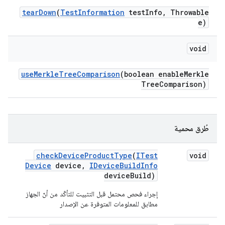
tear
Down
(
Test
Information
test
Info
,
Throwable
e)
void
use
Merkle
Tree
Comparison
(boolean enable
Merkle
Tree
Comparison)
طُرق محمية
check
Device
Product
Type
(
ITest
void
Device
device
,
IDevice
Build
Info
device
Build)
إجراء فحص محتمل قبل التثبيت للتأكّد من أنّ الجهاز
مطابق للمعلومات المتوفرة عن الإصدار