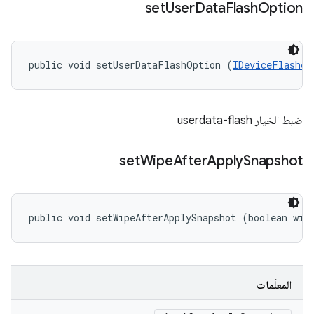
set
User
Data
Flash
Option
public void setUserDataFlashOption (
IDeviceFlasher
ضبط الخيار userdata-flash
set
Wipe
After
Apply
Snapshot
public void setWipeAfterApplySnapshot (boolean wip
المعلَمات