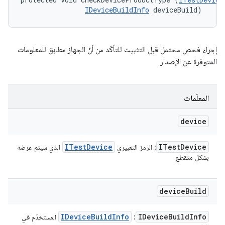
IDeviceBuildInfo
 deviceBuild)
إجراء فحص محتمل قبل التثبيت للتأكّد من أنّ الجهاز مطابق للمعلومات
المتوفرة عن الإصدار
المعلَمات
device
ITest
Device
ITest
Device
: الرمز التعبيري
الذي سيتم عرضه
بشكل متقطع
device
Build
IDevice
Build
Info
IDevice
Build
Info
:
المستخدَم في