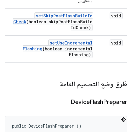
بالمقاييس
set
Skip
Post
Flash
Build
Id
void
Check
(boolean skip
Post
Flash
Build
Id
Check)
set
Use
Incremental
void
Flashing
(boolean incremental
Flashing)
طُرق وضع التصميم العامة
Device
Flash
Preparer
public DeviceFlashPreparer ()