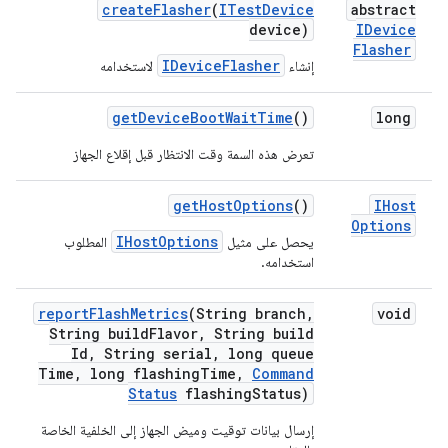
create
Flasher
(
ITest
Device
abstract
device)
IDevice
Flasher
IDeviceFlasher
إنشاء
لاستخدامه
get
Device
Boot
Wait
Time
()
long
تعرض هذه السمة وقت الانتظار قبل إقلاع الجهاز
get
Host
Options
()
IHost
Options
IHostOptions
يحصل على مثيل
المطلوب
استخدامه.
report
Flash
Metrics
(String branch
,
void
String build
Flavor
,
String build
Id
,
String serial
,
long queue
Time
,
long flashing
Time
,
Command
Status
flashing
Status)
إرسال بيانات توقيت وميض الجهاز إلى الخلفية الخاصة