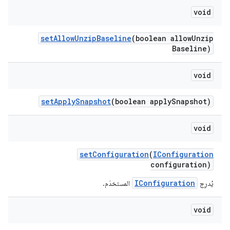
void
set
Allow
Unzip
Baseline
(boolean allow
Unzip
Baseline)
void
set
Apply
Snapshot
(boolean apply
Snapshot)
void
set
Configuration
(
IConfiguration
configuration)
IConfiguration
يُدرِج
المستخدَم.
void