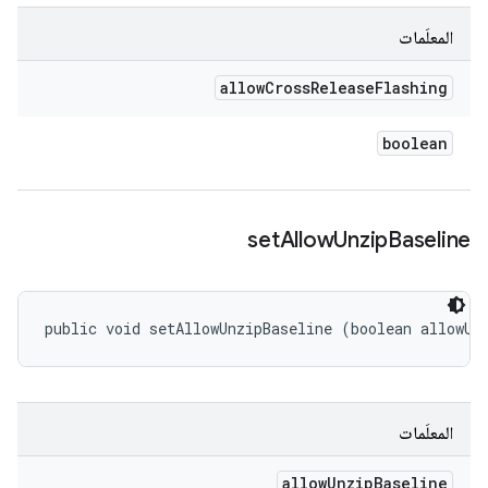
المعلَمات
allow
Cross
Release
Flashing
boolean
set
Allow
Unzip
Baseline
public void setAllowUnzipBaseline (boolean allowUn
المعلَمات
allow
Unzip
Baseline