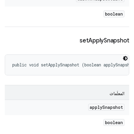
boolean
set
Apply
Snapshot
public void setApplySnapshot (boolean applySnapsho
المعلَمات
apply
Snapshot
boolean