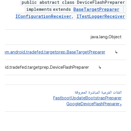
public abstract class DeviceFlashPreparer
implements
extends
BaseTargetPreparer
IConfigurationReceiver
,
ITestLoggerReceiver
java.lang.Object
com.android.tradefed.targetprep.BaseTargetPreparer
↳
roid.tradefed.targetprep.DeviceFlashPreparer
↳
الفئات الفرعية المباشرة المعروفة
FastbootUpdateBootstrapPreparer
و
GoogleDeviceFlashPreparer