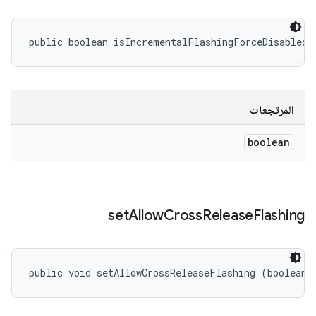
public boolean isIncrementalFlashingForceDisabled 
المرتجعات
boolean
set
Allow
Cross
Release
Flashing
public void setAllowCrossReleaseFlashing (boolean 