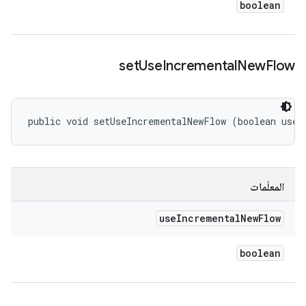
boolean
set
Use
Incremental
New
Flow
public void setUseIncrementalNewFlow (boolean useI
المعلَمات
use
Incremental
New
Flow
boolean