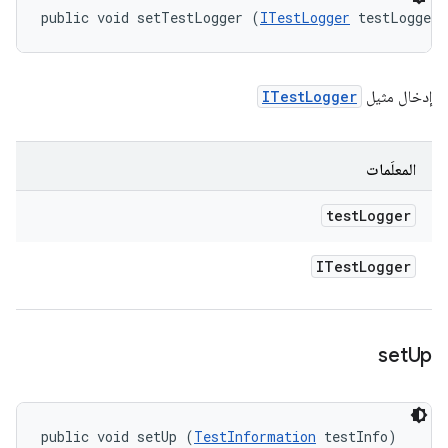
public void setTestLogger (
ITestLogger
 testLogger)
إدخال مثيل
ITestLogger
المعلَمات
test
Logger
ITest
Logger
set
Up
public void setUp (
TestInformation
 testInfo)