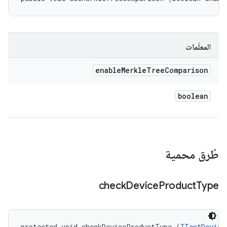
المعلَمات
enable
Merkle
Tree
Comparison
boolean
طُرق محمية
check
Device
Product
Type
protected void checkDeviceProductType (
ITestDevice