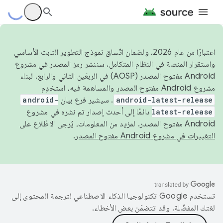
اعتبارًا من عام 2026، ولضمان اتّساق نموذج التطوير الثابت الأساسي
واستقرار المنصة في النظام المتكامل، سننشر رمز المصدر في مشروع
Android مفتوح المصدر (AOSP) في الربعَين الثاني والرابع. لبناء
مشروع Android مفتوح المصدر والمساهمة فيه، استخدِم
android-latest-release
. سيشير فرع بيان
android-
latest-release
دائمًا إلى أحدث إصدار تم نشره في مشروع
Android مفتوح المصدر. لمزيد من المعلومات، يُرجى الاطّلاع على
التغييرات في مشروع Android مفتوح المصدر
.
تستخدم Google تكنولوجيا الذكاء الاصطناعي لترجمة المحتوى إلى
لغتك المفضّلة، وقد تتضمّن بعض الأخطاء.