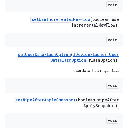
void
set
Use
Incremental
New
Flow
(boolean use
Incremental
New
Flow)
void
set
User
Data
Flash
Option
(
IDevice
Flasher
.
User
Data
Flash
Option
flash
Option)
ضبط الخيار userdata-flash
void
set
Wipe
After
Apply
Snapshot
(boolean wipe
After
Apply
Snapshot)
void