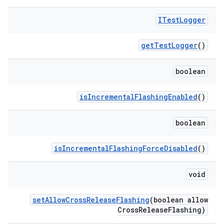
ITest
Logger
get
Test
Logger
()
boolean
is
Incremental
Flashing
Enabled
()
boolean
is
Incremental
Flashing
Force
Disabled
()
void
set
Allow
Cross
Release
Flashing
(boolean allow
Cross
Release
Flashing)