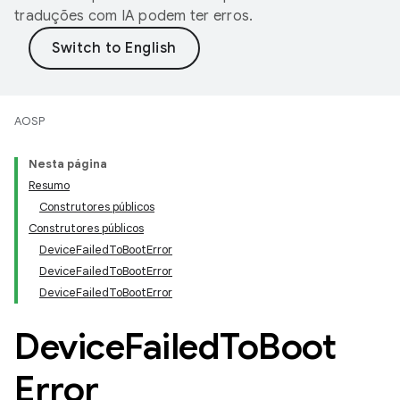
traduções com IA podem ter erros.
AOSP
Nesta página
Resumo
Construtores públicos
Construtores públicos
DeviceFailedToBootError
DeviceFailedToBootError
DeviceFailedToBootError
Device
Failed
To
Boot
Error