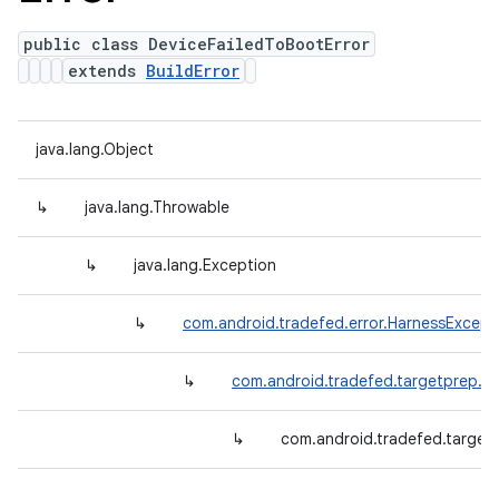
public class DeviceFailedToBootError
extends
BuildError
java.lang.Object
↳
java.lang.Throwable
↳
java.lang.Exception
↳
com.android.tradefed.error.HarnessExcept
↳
com.android.tradefed.targetprep.Bu
↳
com.android.tradefed.target