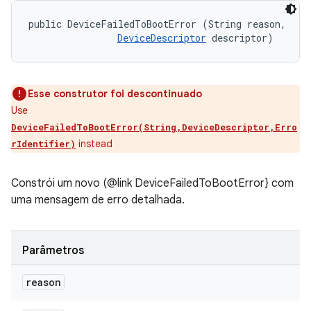
public DeviceFailedToBootError (String reason, 

DeviceDescriptor
 descriptor)
Esse construtor foi descontinuado
Use
DeviceFailedToBootError(String,DeviceDescriptor,Erro
instead
rIdentifier)
Constrói um novo (@link DeviceFailedToBootError} com
uma mensagem de erro detalhada.
Parâmetros
reason