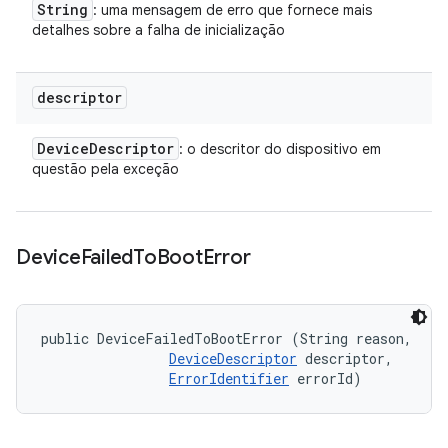
String
: uma mensagem de erro que fornece mais
detalhes sobre a falha de inicialização
descriptor
Device
Descriptor
: o descritor do dispositivo em
questão pela exceção
Device
Failed
To
Boot
Error
public DeviceFailedToBootError (String reason, 

DeviceDescriptor
 descriptor, 

ErrorIdentifier
 errorId)