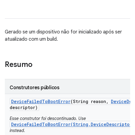
Gerado se um dispositivo não for inicializado após ser
atualizado com um build.
Resumo
Construtores públicos
Device
Failed
To
Boot
Error
(String reason
,
Device
Des
descriptor)
Esse construtor foi descontinuado. Use
DeviceFailedToBootError(String,DeviceDescriptor,
instead
.