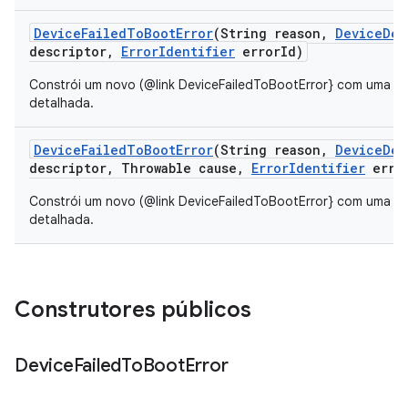
Device
Failed
To
Boot
Error
(String reason
,
Device
Des
descriptor
,
Error
Identifier
error
Id)
Constrói um novo (@link DeviceFailedToBootError} com uma m
detalhada.
Device
Failed
To
Boot
Error
(String reason
,
Device
Des
descriptor
,
Throwable cause
,
Error
Identifier
erro
Constrói um novo (@link DeviceFailedToBootError} com uma m
detalhada.
Construtores públicos
Device
Failed
To
Boot
Error