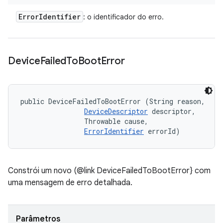
Error
Identifier
: o identificador do erro.
Device
Failed
To
Boot
Error
public DeviceFailedToBootError (String reason, 

DeviceDescriptor
 descriptor, 

                Throwable cause, 

ErrorIdentifier
 errorId)
Constrói um novo (@link DeviceFailedToBootError} com
uma mensagem de erro detalhada.
Parâmetros