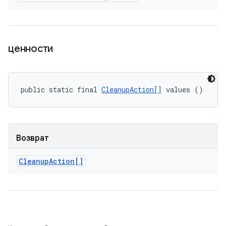
ценности
public static final 
CleanupAction[]
 values ()
Возврат
Cleanup
Action[]