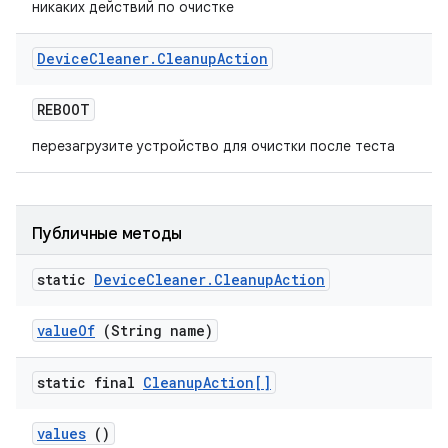
никаких действий по очистке
Device
Cleaner
.
Cleanup
Action
REBOOT
перезагрузите устройство для очистки после теста
Публичные методы
static
Device
Cleaner
.
Cleanup
Action
value
Of
(String name)
static final
Cleanup
Action[]
values
()