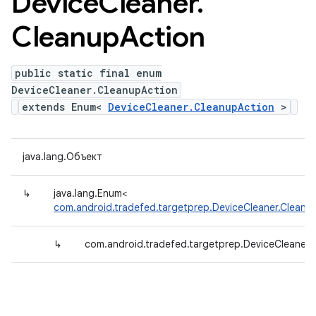
Device
Cleaner
.
Cleanup
Action
public static final enum
DeviceCleaner.CleanupAction
extends Enum<
DeviceCleaner.CleanupAction
>
java.lang.Объект
↳
java.lang.Enum<
com.android.tradefed.targetprep.DeviceCleaner.Cleanu
↳
com.android.tradefed.targetprep.DeviceCleaner.