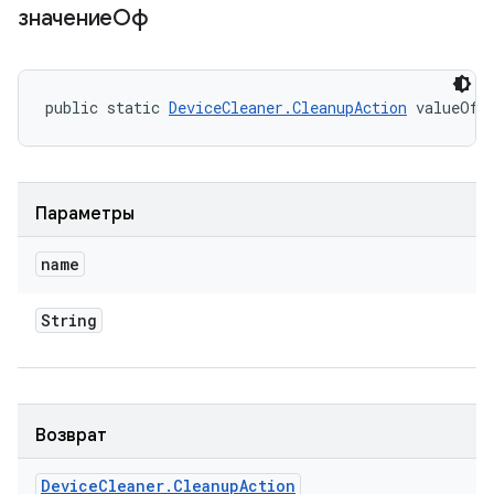
значениеОф
public static 
DeviceCleaner.CleanupAction
 valueOf 
Параметры
name
String
Возврат
Device
Cleaner
.
Cleanup
Action