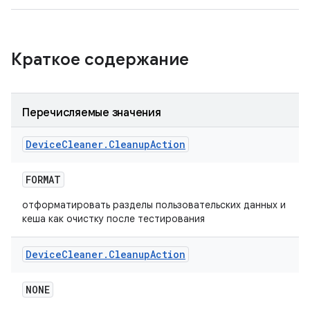
Краткое содержание
Перечисляемые значения
Device
Cleaner
.
Cleanup
Action
FORMAT
отформатировать разделы пользовательских данных и
кеша как очистку после тестирования
Device
Cleaner
.
Cleanup
Action
NONE