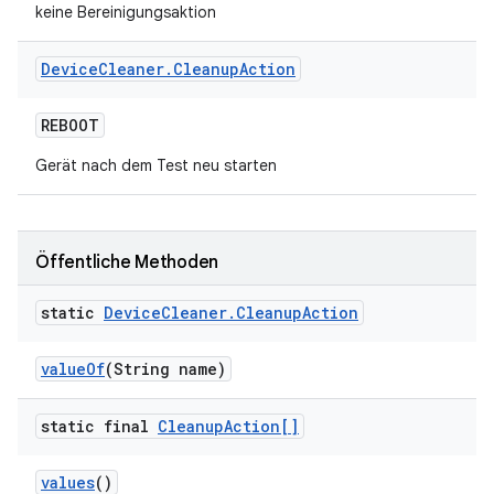
keine Bereinigungsaktion
Device
Cleaner
.
Cleanup
Action
REBOOT
Gerät nach dem Test neu starten
Öffentliche Methoden
static
Device
Cleaner
.
Cleanup
Action
value
Of
(String name)
static final
Cleanup
Action[]
values
()