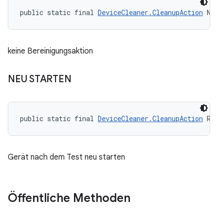
public static final 
DeviceCleaner.CleanupAction
 NO
keine Bereinigungsaktion
NEU STARTEN
public static final 
DeviceCleaner.CleanupAction
 RE
Gerät nach dem Test neu starten
Öffentliche Methoden