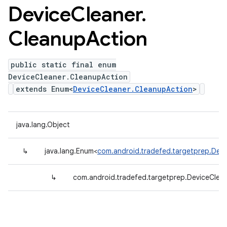
Device
Cleaner
.
Cleanup
Action
public static final enum
DeviceCleaner.CleanupAction
extends Enum<
DeviceCleaner.CleanupAction
>
java.lang.Object
↳
java.lang.Enum<
com.android.tradefed.targetprep.Devi
↳
com.android.tradefed.targetprep.DeviceClea