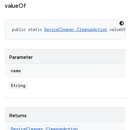
value
Of
public static 
DeviceCleaner.CleanupAction
 valueOf 
Parameter
name
String
Returns
Device
Cleaner
.
Cleanup
Action